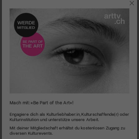
0
Mach mit: «Be Part of the Art»!
seconds
Modedesigner Armando Forlin | Porträt
of
4
PUBLIZIERT AM 3. OKTOBER 2016
Engagiere dich als Kulturliebhaber:in, Kulturschaffende(r) oder
minutes,
Kulturinstitution und unterstütze unsere Arbeit.
14
Bereits mit jungen 20 Jahren hat Armando Forlin den
Mit deiner Mitgliedschaft erhältst du kostenlosen Zugang zu
seconds
Appenzeller Kulturpreis gewonnen. Wenig später folgte der
diversen Kulturevents.
Swiss Federal Design Award mit anschliessendem Aufenthalt