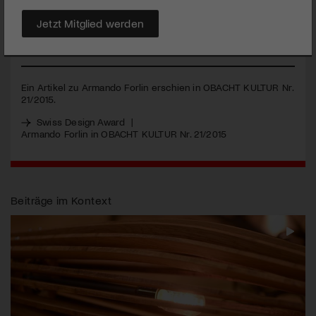
in New York. Der Designer ist jetzt nach einem Studium in
Antwerpen zurück in Trogen. Ein Porträt.
Jetzt Mitglied werden
MEHR
Ein Artikel zu Armando Forlin erschien in
OBACHT
KULTUR
Nr.
21/2015.
Swiss Design Award
|
Armando Forlin in
OBACHT
KULTUR
Nr. 21/2015
Beiträge im Kontext