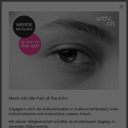
0
Mach mit: «Be Part of the Art»!
seconds
Kunstraum Baden | Das grüne Rauschen
of
3
PUBLIZIERT AM 21. MÄRZ 2013
Engagiere dich als Kulturliebhaber:in, Kulturschaffende(r) oder
minutes,
Kulturinstitution und unterstütze unsere Arbeit.
48
Im Kunstraum Baden sind Werke zu sehen, die sich um das
Mit deiner Mitgliedschaft erhältst du kostenlosen Zugang zu
seconds
Thema Natur und Technik bewegen. Alle auf ganz
diversen Kulturevents.
unterschiedliche Art und Weise.