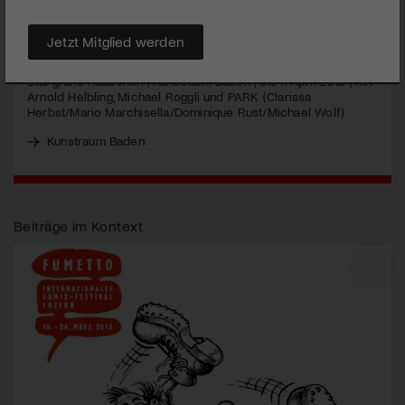
MEHR
Jetzt Mitglied werden
Das grüne Rauschen | Kunstraum Baden | bis 7. April 2013 | mit
Arnold Helbling, Michael Roggli und
PARK
(Clarissa
Herbst/Mario Marchisella/Dominique Rust/Michael Wolf)
Kunstraum Baden
Beiträge im Kontext