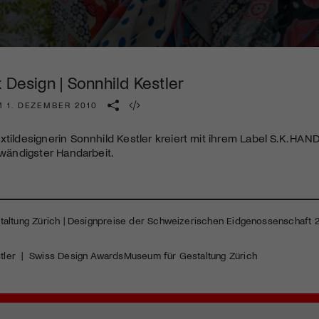
Kulturinstitution und unterstütze unsere Arbeit.
Mit deiner Mitgliedschaft erhältst du kostenlosen Zugang zu
diversen Kulturevents.
 Design | Sonnhild Kestler
Jetzt Mitglied werden
M 1. DEZEMBER 2010
xtildesignerin Sonnhild Kestler kreiert mit ihrem Label S.K.
HAN
ufwändigster Handarbeit.
altung Zürich | Designpreise der Schweizerischen Eidgenossenschaft 20
tler
|
Swiss Design Awards
Museum für Gestaltung Zürich