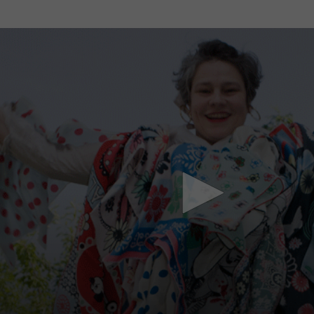
Mach mit: «Be Part of the Art»!
Engagiere dich als Kulturliebhaber:in, Kulturschaffende(r) oder