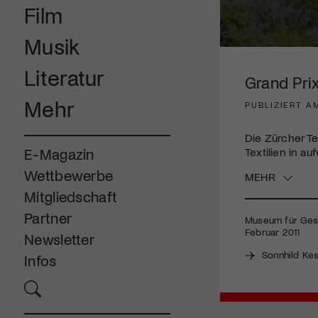
Film
Musik
0
seconds
Literatur
of
Grand Prix
5
minutes,
Mehr
PUBLIZIERT A
29
seconds
Volume
90%
Die Zürcher Te
Textilien in a
E-Magazin
Wettbewerbe
MEHR
Mitgliedschaft
Partner
Museum für Gest
Februar 2011
Newsletter
Sonnhild Kes
Infos