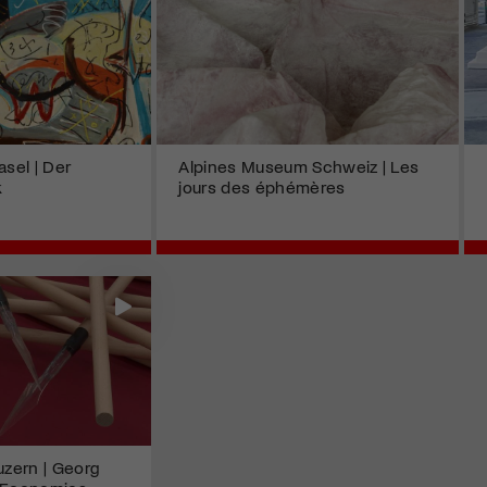
sel | Der
Alpines Museum Schweiz | Les
k
jours des éphémères
zern | Georg