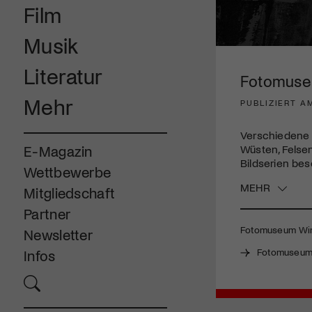
Film
Musik
0
seconds
Literatur
of
Fotomuseu
3
minutes,
Mehr
PUBLIZIERT A
58
seconds
Volume
90%
Verschiedene 
Wüsten, Felse
E-Magazin
Bildserien bes
Wettbewerbe
MEHR
Mitgliedschaft
Partner
Fotomuseum Winte
Newsletter
Fotomuseum 
Infos