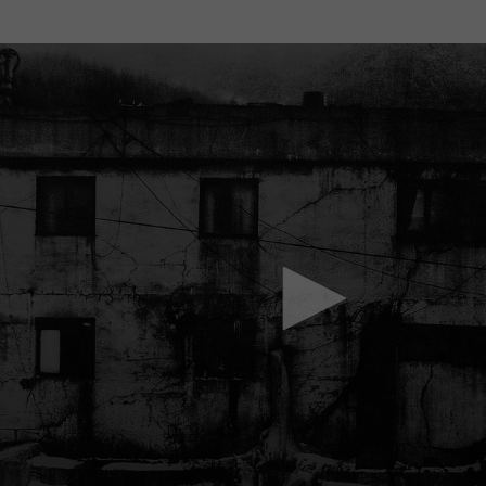
Mach mit: «Be Part of the Art»!
Engagiere dich als Kulturliebhaber:in, Kulturschaffende(r) oder