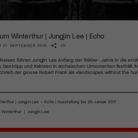
Kulturinstitution und unterstütze unsere Arbeit.
Mit deiner Mitgliedschaft erhältst du kostenlosen Zugang zu
diversen Kulturevents.
m Winterthur | Jungjin Lee | Echo
Jetzt Mitglied werden
M 21. SEPTEMBER 2016
Reisen führen Jungjin Lee Anfang der 1990er- Jahre in die end
n, Gestrüpp und Kakteen in archaischen Urmomenten festhält. I
chrieb der grosse Robert Frank als «landscapes without the hu
rthur | Jungjin Lee – Echo | Ausstellung bis 29. Januar 2017
Winterthur
|
Jungjin Lee