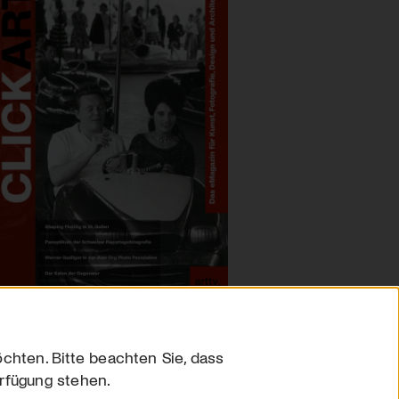
chten. Bitte beachten Sie, dass
erfügung stehen.
sum