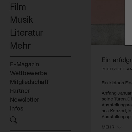
Film
Musik
Literatur
Mehr
Ein erfol
E-Magazin
PUBLIZIERT A
Wettbewerbe
Mitgliedschaft
Ein kleines Fi
Partner
Anfang Januar
Newsletter
seine Türen. 
Ausstellungsr
Infos
aus Konzert, I
Ausstellungspr
MEHR