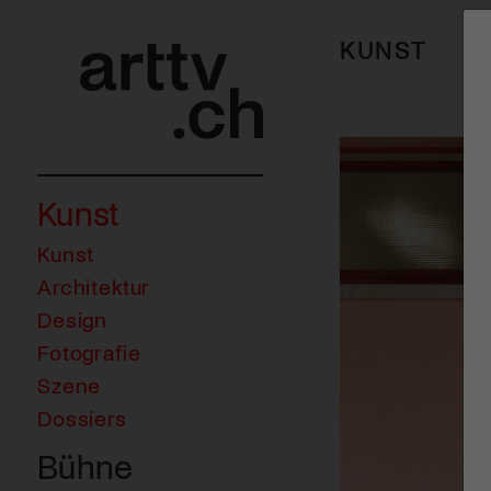
KUNST
Kunst
Kunst
Architektur
Design
Fotografie
Szene
Dossiers
Bühne