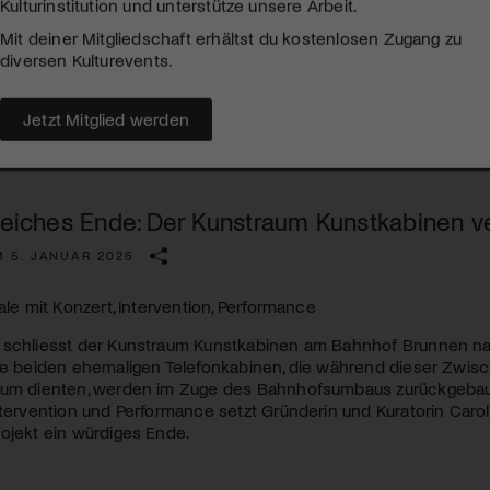
Kulturinstitution und unterstütze unsere Arbeit.
Mit deiner Mitgliedschaft erhältst du kostenlosen Zugang zu
diversen Kulturevents.
Jetzt Mitglied werden
greiches Ende: Der Kunstraum Kunstkabinen v
M 5. JANUAR 2026
nale mit Konzert, Intervention, Performance
 schliesst der Kunstraum Kunstkabinen am Bahnhof Brunnen nac
Die beiden ehemaligen Telefonkabinen, die während dieser Zwis
aum dienten, werden im Zuge des Bahnhofsumbaus zurückgebaut.
ntervention und Performance setzt Gründerin und Kuratorin Car
ojekt ein würdiges Ende.