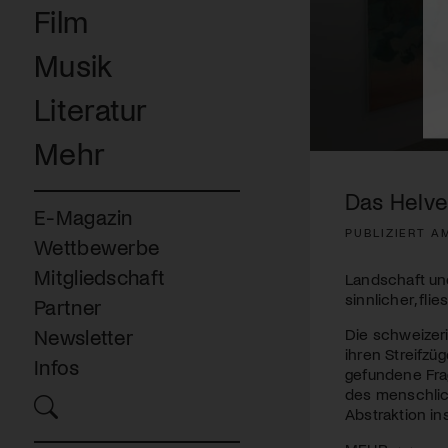
Film
Musik
Literatur
Mehr
0
seconds
of
Das Helve
3
E-Magazin
minutes,
PUBLIZIERT AM
2
Wettbewerbe
seconds
Volume
90%
Mitgliedschaft
Landschaft un
sinnlicher, fli
Partner
Die schweizeri
Newsletter
ihren Streifzü
Infos
gefundene Fra
des menschlic
Abstraktion ins