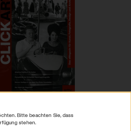
chten. Bitte beachten Sie, dass
erfügung stehen.
sum
hutz