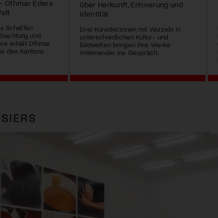
 – Othmar Eders
über Herkunft, Erinnerung und
elt
Identität
es Schaffen
Drei Künstler:innen mit Wurzeln in
obachtung und
unterschiedlichen Kultur- und
sie erhält Othmar
Bildwelten bringen ihre Werke
is des Kantons
miteinander ins Gespräch.
SIERS