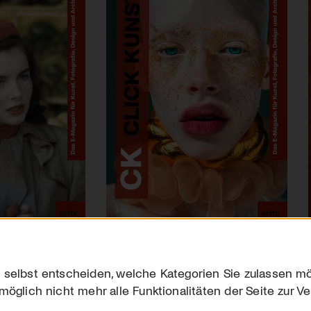
 selbst entscheiden, welche Kategorien Sie zulassen mö
möglich nicht mehr alle Funktionalitäten der Seite zur V
Downloads
Impres
Werben
Datensc