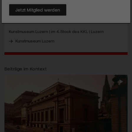
verweilen und geniessen.
Jetzt Mitglied werden
MEHR
Kunstmuseum Luzern | im 4. Stock des
KKL
| Luzern
Kunstmuseum Luzern
Beiträge im Kontext