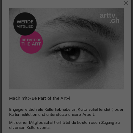
0
Mach mit: «Be Part of the Art»!
seconds
CH-Kunstverein | Kunstmuseum Luzern
of
5
PUBLIZIERT AM 12. NOVEMBER 2015
Engagiere dich als Kulturliebhaber:in, Kulturschaffende(r) oder
minutes,
Kulturinstitution und unterstütze unsere Arbeit.
6
Es ist das Museum zwischen Himmel und Erde mit der
Mit deiner Mitgliedschaft erhältst du kostenlosen Zugang zu
seconds
schönsten Aussicht – und seit dem Umbau des
diversen Kulturevents.
museumseigenen Foyers lässt es sich hier auch angenehm