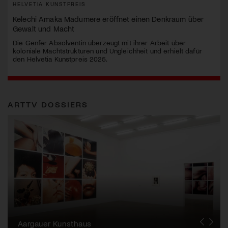
HELVETIA KUNSTPREIS
Kelechi Amaka Madumere eröffnet einen Denkraum über
Gewalt und Macht
Die Genfer Absolventin überzeugt mit ihrer Arbeit über
koloniale Machtstrukturen und Ungleichheit und erhielt dafür
den Helvetia Kunstpreis 2025.
ARTTV DOSSIERS
Erna Schillig - Wiederentdeckung einer
Künstlerin
Aargauer Kunsthaus
Gewerbemuseum Winterthur
Liste Art Fair Basel
Bündner Kunstmuseum
Künstler:innen Portraits
Junge Schweizer Kunst
Vögele Kultur Zentrum
Nidwaldner Museum
Haus für Kunst Uri