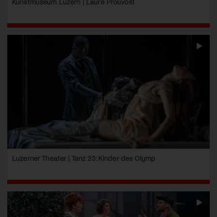
Kunstmuseum Luzern | Laure Prouvost
Luzerner Theater | Tanz 23: Kinder des Olymp