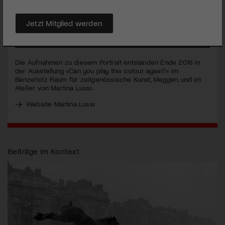
akustische Wahrnehmung im Raum eine wichtige Rolle spielt.
Ziemlich einzigartig und anders!
Jetzt Mitglied werden
MEHR
Die Aufnahmen zu diesem Portrait entstanden Ende 2016 in
der Ausstellung «Can you play this colour again?» im
Benzeholz Raum für zeitgenössische Kunst, Meggen, und im
Atelier von Martina Lussi.
Website Martina Lussi
Beiträge im Kontext