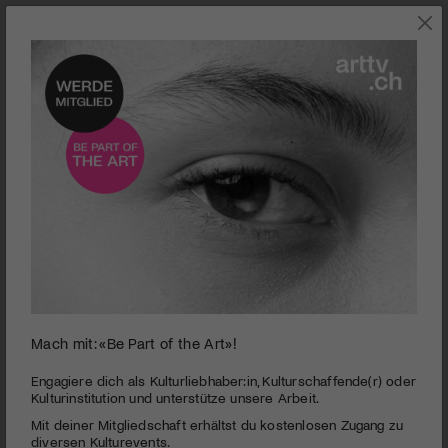
0
Mach mit: «Be Part of the Art»!
seconds
Bildende Künstlerin Martina Lussi | Portrait
of
4
PUBLIZIERT AM 16. JANUAR 2017
Engagiere dich als Kulturliebhaber:in, Kulturschaffende(r) oder
minutes,
Kulturinstitution und unterstütze unsere Arbeit.
19
Was macht der Betrachter mit dem Werk? Für die Luzernerin
Mit deiner Mitgliedschaft erhältst du kostenlosen Zugang zu
seconds
Martina Lussi steht diese Frage stets im Zentrum. arttv.ch
diversen Kulturevents.
präsentiert das Portrait einer Künstlerin, bei der die