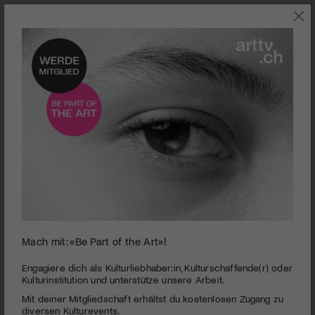
0
Mach mit: «Be Part of the Art»!
seconds
Museum im Bellpark Kriens | Sabine Weiss –
of
Photographe
2
Engagiere dich als Kulturliebhaber:in, Kulturschaffende(r) oder
minutes,
Kulturinstitution und unterstütze unsere Arbeit.
PUBLIZIERT AM 5. DEZEMBER 2016
29
Mit deiner Mitgliedschaft erhältst du kostenlosen Zugang zu
seconds
Viele ihrer Bilder sind in unserem Gedächtnis gespeichert, ihr
diversen Kulturevents.