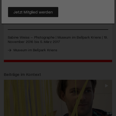
Name hingegen ist weniger bekannt. Sabine Weiss, gebürtige
Genferin, hat wie kaum eine andere Frau die Fotografie des
letzten Jahrhunderts mitgeprägt. Das Œuvre der «Grande
Jetzt Mitglied werden
Photographe» ist in Kriens zu sehen.
MEHR
Sabine Weiss – Photographe | Museum im Bellpark Kriens | 19.
November 2016 bis 5. März 2017
Museum im Bellpark Kriens
Beiträge im Kontext