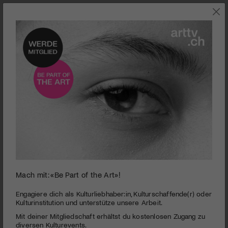
JETZT IM KINO
Mach mit: «Be Part of the Art»!
0
seconds
Wet Sand | (edition française)
Engagiere dich als Kulturliebhaber:in, Kulturschaffende(r) oder
of
Kulturinstitution und unterstütze unsere Arbeit.
1
PUBLIZIERT AM 27. MÄRZ 2022
Mit deiner Mitgliedschaft erhältst du kostenlosen Zugang zu
minute,
30
diversen Kulturevents.
L'amour gay et lesbien dans une Géorgie homophobe - en