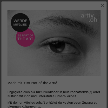
0
Mach mit: «Be Part of the Art»!
seconds
Vincent
of
2
PUBLIZIERT AM 3. MAI 2017
Engagiere dich als Kulturliebhaber:in, Kulturschaffende(r) oder
minutes,
Kulturinstitution und unterstütze unsere Arbeit.
12
Eine flämische Familie am Rande des
Mit deiner Mitgliedschaft erhältst du kostenlosen Zugang zu
seconds
Nervenzusammenbruchs. Mittendrin der Teenager Vincent, ein
diversen Kulturevents.
passionierter Umweltaktivist, Veganer und von ganzem