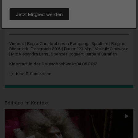
Herzen deprimiert. Um die Menschheit auf den desolaten
Zustand der Welt aufmerksam zu machen, hat er die
Jetzt Mitglied werden
ultimative Lösung parat: Selbstverbrennung.
MEHR
Vincent | Regie: Christophe van Rompaey | Spielfilm | Belgien-
Dänemark-Frankreich 2016 | Dauer: 123 Min. | Verleih: Cineworx
| Mit: Alexandra Lamy, Spencer Bogaert, Barbara Sarafian
Kinostart in der Deutschschweiz: 04.05.2017
Kino & Spielzeiten
Beiträge im Kontext