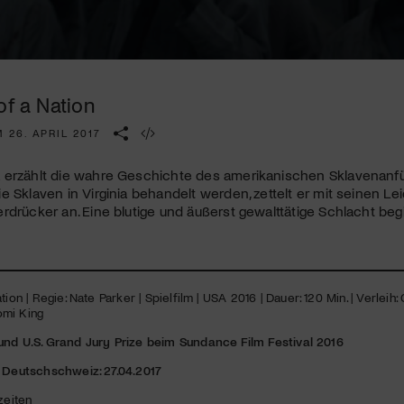
Kulturinstitution und unterstütze unsere Arbeit.
Mit deiner Mitgliedschaft erhältst du kostenlosen Zugang zu
diversen Kulturevents.
of a Nation
Jetzt Mitglied werden
 26. APRIL 2017
erzählt die wahre Geschichte des amerikanischen Sklavenanführe
e Sklaven in Virginia behandelt werden, zettelt er mit seinen 
rdrücker an. Eine blutige und äußerst gewalttätige Schlacht beg
tion | Regie: Nate Parker | Spielfilm |
USA
2016 | Dauer: 120 Min. | Verleih:
omi King
und U.S. Grand Jury Prize beim Sundance Film Festival 2016
r Deutschschweiz: 27.04.2017
zeiten