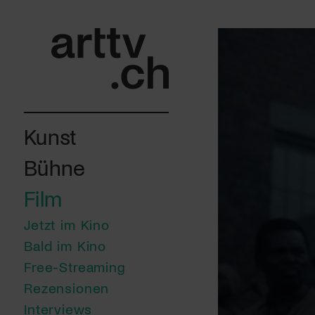
Kunst
Bühne
Film
Jetzt im Kino
Bald im Kino
Free-Streaming
Rezensionen
Interviews