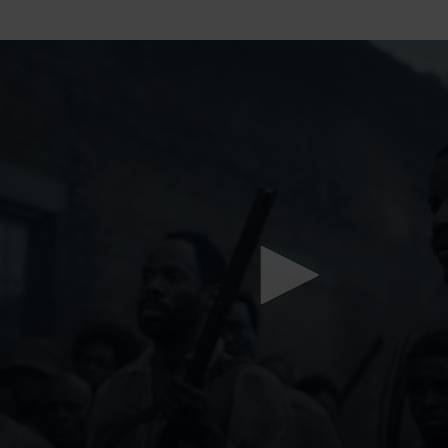
Mach mit: «Be Part of the Art»!
Engagiere dich als Kulturliebhaber:in, Kulturschaffende(r) oder