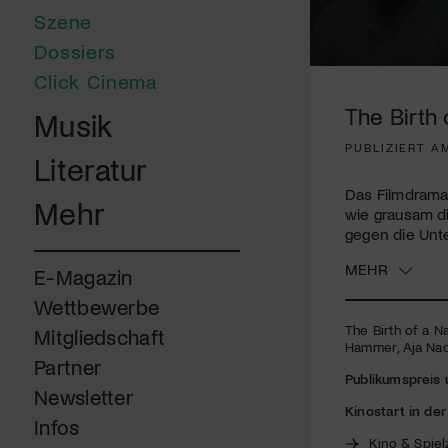
Szene
Dossiers
0
Click Cinema
seconds
of
The Birth 
Musik
1
minute,
PUBLIZIERT AM
22
Literatur
seconds
Volume
90%
Das Filmdrama 
Mehr
wie grausam di
gegen die Unte
MEHR
E-Magazin
Wettbewerbe
The Birth of a Na
Mitgliedschaft
Hammer, Aja Na
Partner
Publikumspreis 
Newsletter
Kinostart in de
Infos
Kino & Spiel