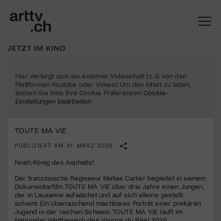
JETZT IM KINO
Hier verbirgt sich ein externer Videoinhalt (z. B. von den
Plattformen Youtube oder Vimeo). Um den Inhalt zu laden,
ändern Sie bitte Ihre Cookie Präferenzen:
Cookie-
Einstellungen bearbeiten
TOUTE MA VIE
PUBLIZIERT AM 31. MÄRZ 2025
Noah, König des Asphalts!
Mach mit: «Be Part of the Art»!
Der französische Regisseur Matias Carlier begleitet in seinem
Dokumentarfilm
TOUTE
MA
VIE
über drei Jahre einen Jungen,
Engagiere dich als Kulturliebhaber:in, Kulturschaffende(r) oder
der in Lausanne aufwächst und auf sich alleine gestellt
Kulturinstitution und unterstütze unsere Arbeit.
scheint. Ein überraschend machbares Porträt einer prekären
Mit deiner Mitgliedschaft erhältst du kostenlosen Zugang zu
Jugend in der reichen Schweiz.
TOUTE
MA
VIE
läuft im
diversen Kulturevents.
Nationaler Wettbewerb des Visions du Réel 2025.