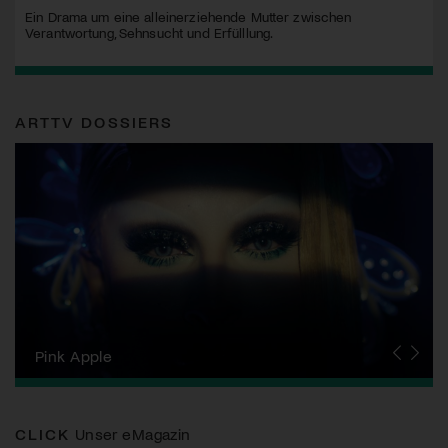
Ein Drama um eine alleinerziehende Mutter zwischen
Verantwortung, Sehnsucht und Erfülllung.
ARTTV DOSSIERS
Zurich Film Festival
Pink Apple
Locarno Film Festival
Human Rights Film Festival Zurich
Yesh! Neues aus der jüdischen Filmwelt
Neuchâtel International Fantastic Film Festival
Visions du Réel
Berlinale
Solothurner Filmtage
Geneva International Film Festival
CLICK
Unser eMagazin