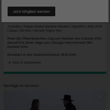
muslimischen Bevölkerung aufzwingen wollen.
Jetzt Mitglied werden
MEHR
Timbuktu | Regie: Abderrahmane Sissako | Spielfilm | Mali 2014
| Dauer: 100 Min. | Verleih: Trigon Film
Preis der Ökumenischen Jury am Festival von Cannes 2014
Grand Prix, Silver Hugo, am Chicago International Film
Festival 2014
Kinostart in der Deutschschweiz: 18.12.2014
Kino & Spielzeiten
Beiträge im Kontext