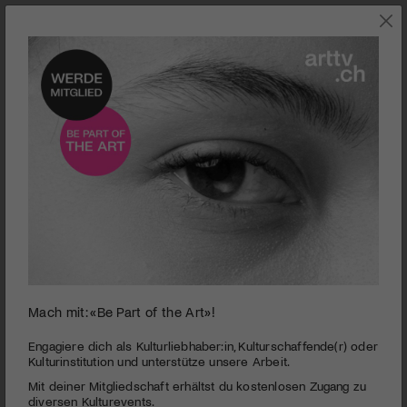
0
Mach mit: «Be Part of the Art»!
seconds
Timbuktu
of
1
PUBLIZIERT AM 15. DEZEMBER 2014
Engagiere dich als Kulturliebhaber:in, Kulturschaffende(r) oder
minute,
Kulturinstitution und unterstütze unsere Arbeit.
49
Die mythenumwobene malische Stadt Timbuktu wird von
Mit deiner Mitgliedschaft erhältst du kostenlosen Zugang zu
seconds
Dschihadisten übernommen, die ihre Vorstellungen des
diversen Kulturevents.
Lebens mit Mitteln von Gewalt und Einschüchterung der