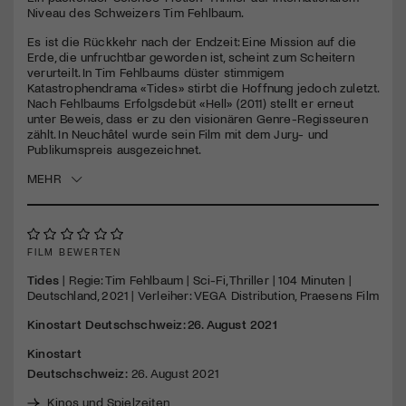
seconds
Niveau des Schweizers Tim Fehlbaum.
Es ist die Rückkehr nach der Endzeit: Eine Mission auf die
Erde, die unfruchtbar geworden ist, scheint zum Scheitern
verurteilt. In Tim Fehlbaums düster stimmigem
Katastrophendrama «Tides» stirbt die Hoffnung jedoch zuletzt.
Nach Fehlbaums Erfolgsdebüt «Hell» (2011) stellt er erneut
unter Beweis, dass er zu den visionären Genre-Regisseuren
zählt. In Neuchâtel wurde sein Film mit dem Jury- und
Publikumspreis ausgezeichnet.
MEHR
FILM BEWERTEN
Tides
| Regie: Tim Fehlbaum | Sci-Fi, Thriller | 104 Minuten |
Deutschland, 2021 | Verleiher:
VEGA
Distribution, Praesens Film
Kinostart Deutschschweiz: 26. August 2021
Kinostart
Deutschschweiz:
26. August 2021
Kinos und Spielzeiten