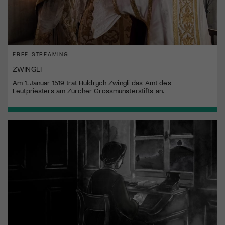
FREE-STREAMING
ZWINGLI
Am 1. Januar 1519 trat Huldrych Zwingli das Amt des
Leutpriesters am Zürcher Grossmünsterstifts an.