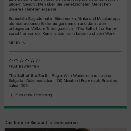
seconds
Bildern Geschichten über die verletzlichsten Menschen
unseres Planeten erzählte.
Jetzt Mitglied werden
Sebastião Salgado hat in Südamerika, Afrika und Mitteleuropa
atemberaubende Bilder aufgenommen und damit den
enteigneten Völkern Tribut gezollt. In «The Salt of the Earth»
spricht er vor der Kamera über sein Leben und sein Werk.
MEHR
FILM BEWERTEN
The Salt of the Earth
| Regie: Wim Wenders und Juliano
Salgado | Dokumentation | 100 Minuten | Frankreich, Brasilien,
Italien 2014
Zum arttv-Streaming
Das könnte Sie auch interessieren