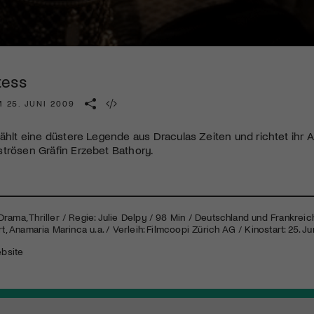
Kulturinstitution und unterstütze unsere Arbeit.
Mit deiner Mitgliedschaft erhältst du kostenlosen Zugang zu
diversen Kulturevents.
tess
Jetzt Mitglied werden
 25. JUNI 2009
zählt eine düstere Legende aus Draculas Zeiten und richtet ih
trösen Gräfin Erzebet Bathory.
rama, Thriller / Regie: Julie Delpy / 98 Min / Deutschland und Frankreich
rt, Anamaria Marinca u.a. / Verleih: Filmcoopi Zürich AG / Kinostart: 25. J
ebsite