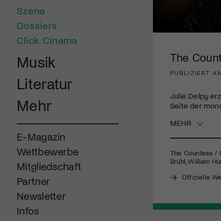
Szene
Dossiers
0
Click Cinema
seconds
of
The Coun
Musik
2
minutes,
PUBLIZIERT AM
14
Literatur
seconds
Volume
90%
Julie Delpy er
Mehr
Seite der mons
MEHR
E-Magazin
Wettbewerbe
The Countess / D
Brühl, William Hu
Mitgliedschaft
Offizielle W
Partner
Newsletter
Infos