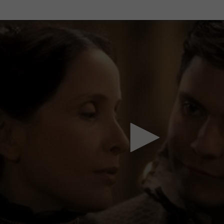
Mach mit: «Be Part of the Art»!
Engagiere dich als Kulturliebhaber:in, Kulturschaffende(r) oder