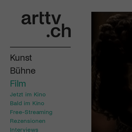
Kunst
Bühne
Film
Jetzt im Kino
Bald im Kino
Free-Streaming
Rezensionen
Interviews