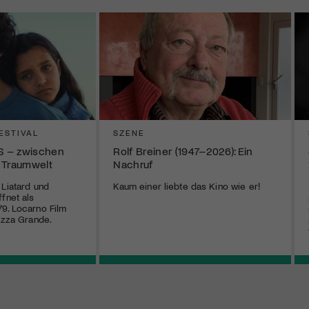
ESTIVAL
SZENE
S – zwischen
Rolf Breiner (1947–2026): Ein
 Traumwelt
Nachruf
 Liatard und
Kaum einer liebte das Kino wie er!
fnet als
9. Locarno Film
iazza Grande.