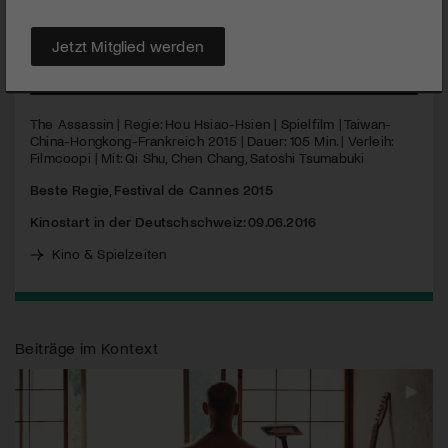
Vergangenheit. Hou Hsiao-Hsien wurde 2015 in Cannes als
bester Regisseur ausgezeichnet.
Jetzt Mitglied werden
MEHR
The Assassin | Regie: Hou Hsiao-Hsien | Spielfilm | Taiwan-
China-Hongkong-Frankreich 2015 | Dauer: 105 Min. | Verleih:
Filmcoopi | Mit: Qi Shu, Chen Chang, Satoshi Tsumabuki
Beste Regie, Festival de Cannes 2015
Kinostart in der Deutschschweiz: 09.06.2016
Kino & Spielzeiten
Beiträge im Kontext