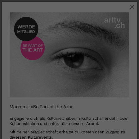
0
Mach mit: «Be Part of the Art»!
seconds
The Assassin
of
1
PUBLIZIERT AM 8. JUNI 2016
Engagiere dich als Kulturliebhaber:in, Kulturschaffende(r) oder
minute,
Kulturinstitution und unterstütze unsere Arbeit.
42
In seinem neuen Film spielt der Taiwanese Hou Hsiao-Hsien
Mit deiner Mitgliedschaft erhältst du kostenlosen Zugang zu
seconds
mit Martial-Arts-Elementen und erzählt von einer unerfüllten
diversen Kulturevents.
Liebe im Spannungsfeld zwischen Gegenwart und