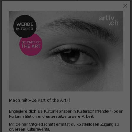
0
Eine Reise zu den eigenen Wurzeln...
Mach mit: «Be Part of the Art»!
seconds
of
Spielfilm | Yao
1
Engagiere dich als Kulturliebhaber:in, Kulturschaffende(r) oder
minute,
Kulturinstitution und unterstütze unsere Arbeit.
PUBLIZIERT AM 28. JUNI 2019
52
Mit deiner Mitgliedschaft erhältst du kostenlosen Zugang zu
seconds
Von der Notwendigkeit, sich manchmal zu verlieren, um sich
diversen Kulturevents.