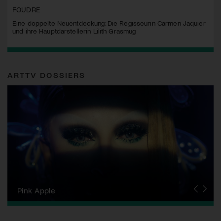
FOUDRE
Eine doppelte Neuentdeckung: Die Regisseurin Carmen Jaquier
und ihre Hauptdarstellerin Lilith Grasmug
ARTTV DOSSIERS
Zurich Film Festival
Pink Apple
Locarno Film Festival
Human Rights Film Festival Zurich
Yesh! Neues aus der jüdischen Filmwelt
Neuchâtel International Fantastic Film Festival
Visions du Réel
Berlinale
Solothurner Filmtage
Geneva International Film Festival