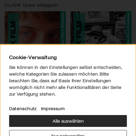
CLICK
Unser eMagazin
Cookie-Verwaltung
Sie können in den Einstellungen selbst entscheiden,
welche Kategorien Sie zulassen möchten. Bitte
beachten Sie, dass auf Basis Ihrer Einstellungen
womöglich nicht mehr alle Funktionalitäten der Seite
zur Verfügung stehen.
Datenschutz
Impressum
Alle auswählen
Über uns
Downloads
Impressum
Nur notwendige
Kontakt
Werben
Datenschutz