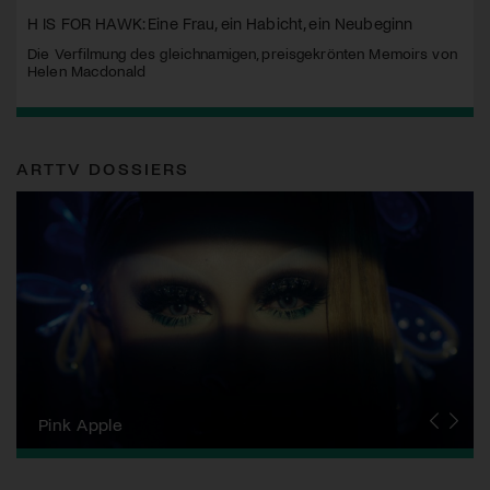
H IS FOR HAWK: Eine Frau, ein Habicht, ein Neubeginn
Die Verfilmung des gleichnamigen, preisgekrönten Memoirs von
Helen Macdonald
ARTTV DOSSIERS
Zurich Film Festival
Pink Apple
Locarno Film Festival
Human Rights Film Festival Zurich
Yesh! Neues aus der jüdischen Filmwelt
Neuchâtel International Fantastic Film Festival
Visions du Réel
Berlinale
Solothurner Filmtage
Geneva International Film Festival