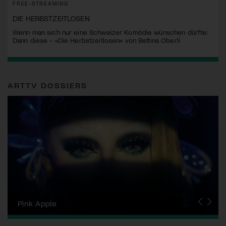
FREE-STREAMING
DIE HERBSTZEITLOSEN
Wenn man sich nur eine Schweizer Komödie wünschen dürfte:
Dann diese - «Die Herbstzeitlosen» von Bettina Oberli
ARTTV DOSSIERS
Zurich Film Festival
Pink Apple
Locarno Film Festival
Human Rights Film Festival Zurich
Yesh! Neues aus der jüdischen Filmwelt
Neuchâtel International Fantastic Film Festival
Visions du Réel
Berlinale
Solothurner Filmtage
Geneva International Film Festival