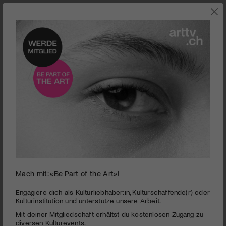
JETZT IM KINO
Mach mit: «Be Part of the Art»!
0
In Berlin mit dem Goldenen Bären auszgezeichnet: «Öndög» von Wang
seconds
Engagiere dich als Kulturliebhaber:in, Kulturschaffende(r) oder
Quan'an.
of
Kulturinstitution und unterstütze unsere Arbeit.
1
Spielfilm | Öndög
Mit deiner Mitgliedschaft erhältst du kostenlosen Zugang zu
minute,
40
diversen Kulturevents.
PUBLIZIERT AM 21. JANUAR 2020