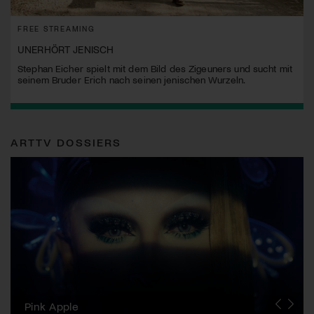
FREE STREAMING
UNERHÖRT JENISCH
Stephan Eicher spielt mit dem Bild des Zigeuners und sucht mit
seinem Bruder Erich nach seinen jenischen Wurzeln.
ARTTV DOSSIERS
Zurich Film Festival
Pink Apple
Locarno Film Festival
Human Rights Film Festival Zurich
Yesh! Neues aus der jüdischen Filmwelt
Neuchâtel International Fantastic Film Festival
Visions du Réel
Berlinale
Solothurner Filmtage
Geneva International Film Festival