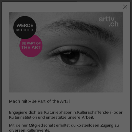
0
Eines Tages entdeckt Vittoria, dass sie zwei Mütter hat: die eine, mit der
Mach mit: «Be Part of the Art»!
seconds
sie aufgewachsen ist und die überfürsorglich ist - sowie die andere, die
of
ihre leibliche Mutter ist und die wild und verloren ist.
1
Engagiere dich als Kulturliebhaber:in, Kulturschaffende(r) oder
minute,
Spielfilm | Figlia mia
Kulturinstitution und unterstütze unsere Arbeit.
0
Mit deiner Mitgliedschaft erhältst du kostenlosen Zugang zu
PUBLIZIERT AM 17. JULI 2018
diversen Kulturevents.