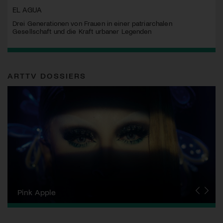
EL AGUA
Drei Generationen von Frauen in einer patriarchalen
Gesellschaft und die Kraft urbaner Legenden
ARTTV DOSSIERS
Zurich Film Festival
Pink Apple
Locarno Film Festival
Human Rights Film Festival Zurich
Yesh! Neues aus der jüdischen Filmwelt
Neuchâtel International Fantastic Film Festival
Visions du Réel
Berlinale
Solothurner Filmtage
Geneva International Film Festival