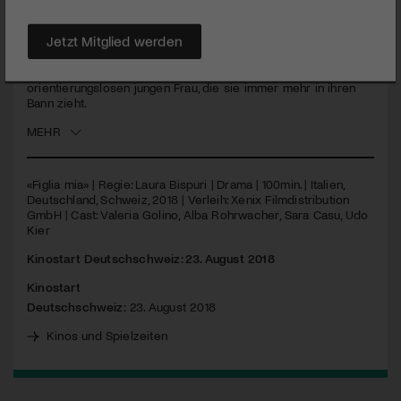
Zwei Mütter - na und?
Jetzt Mitglied werden
Vittoria, 10 Jahre alt, lebt mit ihrer strengen Mutter auf
Sardinien. Die beiden verbindet eine symbiotische Beziehung.
Doch dann begegnet sie Angelica, einer wilden und
orientierungslosen jungen Frau, die sie immer mehr in ihren
Bann zieht.
MEHR
«Figlia mia» | Regie: Laura Bispuri | Drama | 100min. | Italien,
Deutschland, Schweiz, 2018 | Verleih: Xenix Filmdistribution
GmbH | Cast: Valeria Golino, Alba Rohrwacher, Sara Casu, Udo
Kier
Kinostart Deutschschweiz: 23. August 2018
Kinostart
Deutschschweiz:
23. August 2018
Kinos und Spielzeiten