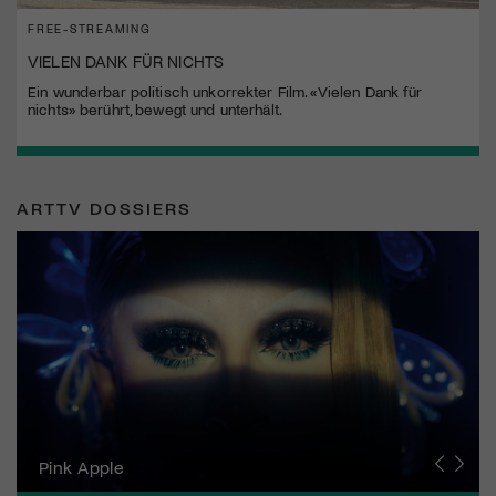
FREE-STREAMING
VIELEN DANK FÜR NICHTS
Ein wunderbar politisch unkorrekter Film. «Vielen Dank für
nichts» berührt, bewegt und unterhält.
ARTTV DOSSIERS
Zurich Film Festival
Pink Apple
Locarno Film Festival
Human Rights Film Festival Zurich
Yesh! Neues aus der jüdischen Filmwelt
Neuchâtel International Fantastic Film Festival
Visions du Réel
Berlinale
Solothurner Filmtage
Geneva International Film Festival