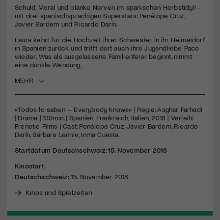
Schuld, Moral und blanke Nerven im spanischen Herbstidyll -
mit drei spanischsprachigen Superstars: Penélope Cruz,
Jetzt Mitglied werden
Javier Bardem und Ricardo Darín.
Laura kehrt für die Hochzeit ihrer Schwester in ihr Heimatdorf
in Spanien zurück und trifft dort auch ihre Jugendliebe Paco
wieder. Was als ausgelassene Familienfeier beginnt, nimmt
eine dunkle Wendung,
MEHR
«Todos lo saben – Everybody knows» | Regie: Asghar Farhadi
| Drama | 130min. | Spanien, Frankreich, Italien, 2018 | Verleih:
Frenetic Films | Cast: Penélope Cruz, Javier Bardem, Ricardo
Darín, Bárbara Lennie, Inma Cuesta.
Startdatum Deutschschweiz: 15. November 2018
Kinostart
Deutschschweiz:
15. November 2018
Kinos und Spielzeiten