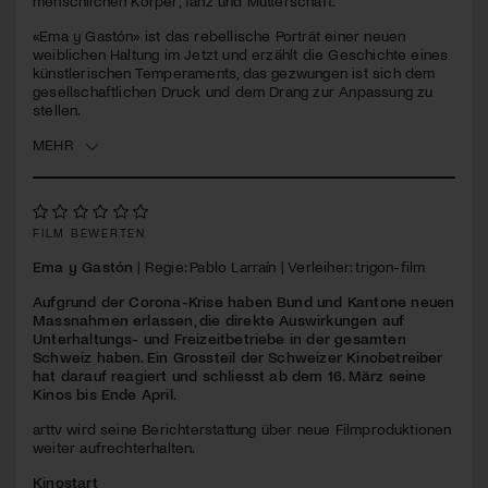
menschlichen Körper, Tanz und Mutterschaft.
seconds
«Ema y Gastón» ist das rebellische Porträt einer neuen
Jetzt Mitglied werden
weiblichen Haltung im Jetzt und erzählt die Geschichte eines
künstlerischen Temperaments, das gezwungen ist sich dem
gesellschaftlichen Druck und dem Drang zur Anpassung zu
stellen.
MEHR
FILM BEWERTEN
Ema y Gastón
| Regie: Pablo Larraín | Verleiher: trigon-film
Aufgrund der Corona-Krise haben Bund und Kantone neuen
Massnahmen erlassen, die direkte Auswirkungen auf
Unterhaltungs- und Freizeitbetriebe in der gesamten
Schweiz haben. Ein Grossteil der Schweizer Kinobetreiber
hat darauf reagiert und schliesst ab dem 16. März seine
Kinos bis Ende April.
arttv wird seine Berichterstattung über neue Filmproduktionen
weiter aufrechterhalten.
Kinostart