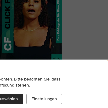
chten. Bitte beachten Sie, dass
erfügung stehen.
sum
hutz
auswählen
Einstellungen