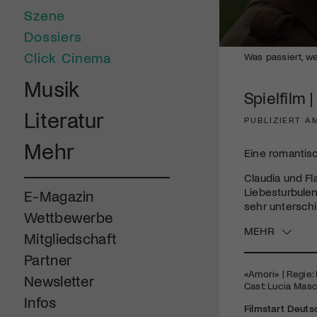
Szene
Dossiers
0
Click Cinema
Was passiert, we
seconds
of
Musik
1
Spielfilm 
minute,
46
Literatur
seconds
Volume
PUBLIZIERT AM
90%
Mehr
Eine romantisc
Claudia und Fl
Liebesturbulen
E-Magazin
sehr unterschi
Wettbewerbe
MEHR
Mitgliedschaft
Partner
«Amori» | Regie:
Newsletter
Cast: Lucia Mas
Infos
Filmstart Deutsc