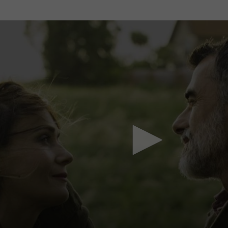
Mach mit: «Be Part of the Art»!
Engagiere dich als Kulturliebhaber:in, Kulturschaffende(r) oder