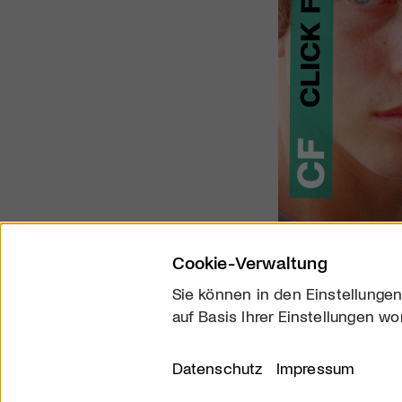
Cookie-Verwaltung
Sie können in den Einstellungen
auf Basis Ihrer Einstellungen wo
Über uns
Kontakt
Datenschutz
Impressum
© 2026 arttv.ch