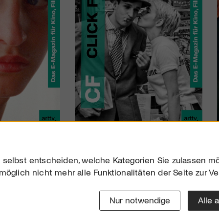
 selbst entscheiden, welche Kategorien Sie zulassen mö
möglich nicht mehr alle Funktionalitäten der Seite zur V
Downloads
Impres
Werben
Datensc
Nur notwendige
Alle 