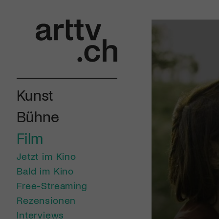
Kunst
Bühne
Film
Jetzt im Kino
Bald im Kino
Free-Streaming
Rezensionen
Interviews