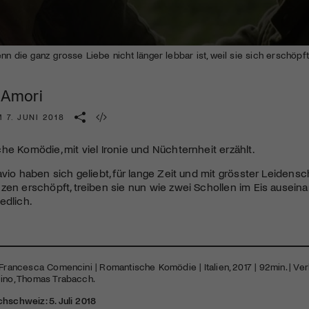
Kulturinstitution und unterstütze unsere Arbeit.
Mit deiner Mitgliedschaft erhältst du kostenlosen Zugang zu
diversen Kulturevents.
nn die ganz grosse Liebe nicht länger lebbar ist, weil sie sich erschöpft
Jetzt Mitglied werden
| Amori
 7. JUNI 2018
he Komödie, mit viel Ironie und Nüchternheit erzählt.
avio haben sich geliebt, für lange Zeit und mit grösster Leidens
zen erschöpft, treiben sie nun wie zwei Schollen im Eis auseina
edlich.
 Francesca Comencini | Romantische Komödie | Italien, 2017 | 92min. | Verl
cino, Thomas Trabacch.
hschweiz: 5. Juli 2018