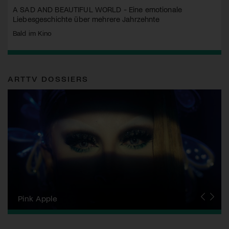
A SAD AND BEAUTIFUL WORLD - Eine emotionale
Liebesgeschichte über mehrere Jahrzehnte
Bald im Kino
ARTTV DOSSIERS
Zurich Film Festival
Pink Apple
Locarno Film Festival
Human Rights Film Festival Zurich
Yesh! Neues aus der jüdischen Filmwelt
Neuchâtel International Fantastic Film Festival
Visions du Réel
Berlinale
Solothurner Filmtage
Geneva International Film Festival