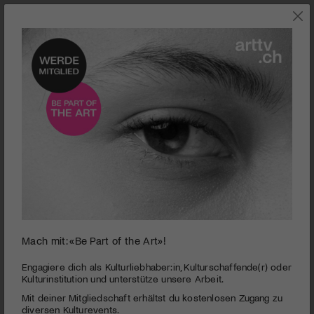
FREE-STREAMING
Mach mit: «Be Part of the Art»!
0
seconds
Sans soleil
Engagiere dich als Kulturliebhaber:in, Kulturschaffende(r) oder
of
Kulturinstitution und unterstütze unsere Arbeit.
2
PUBLIZIERT AM 30. MÄRZ 2021
Mit deiner Mitgliedschaft erhältst du kostenlosen Zugang zu
minutes,
40
diversen Kulturevents.
Aus der Filmauswahl des diesjährigen Ehrengastes Emmanuel