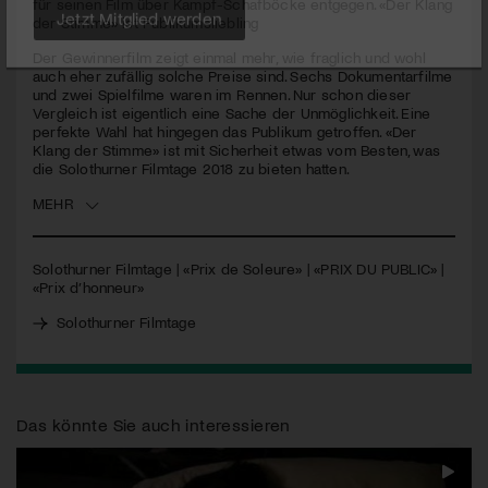
für seinen Film über Kampf-Schafböcke entgegen. «Der Klang
der Stimme» ist Publikumsliebling
Jetzt Mitglied werden
Der Gewinnerfilm zeigt einmal mehr, wie fraglich und wohl
auch eher zufällig solche Preise sind. Sechs Dokumentarfilme
und zwei Spielfilme waren im Rennen. Nur schon dieser
Vergleich ist eigentlich eine Sache der Unmöglichkeit. Eine
perfekte Wahl hat hingegen das Publikum getroffen. «Der
Klang der Stimme» ist mit Sicherheit etwas vom Besten, was
die Solothurner Filmtage 2018 zu bieten hatten.
MEHR
Solothurner Filmtage | «Prix de Soleure» | «PRIX DU
PUBLIC
» |
«Prix d’honneur»
Solothurner Filmtage
Das könnte Sie auch interessieren