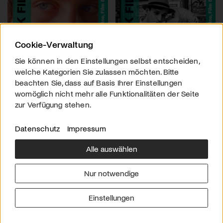
Cookie-Verwaltung
Sie können in den Einstellungen selbst entscheiden,
welche Kategorien Sie zulassen möchten. Bitte
beachten Sie, dass auf Basis Ihrer Einstellungen
womöglich nicht mehr alle Funktionalitäten der Seite
zur Verfügung stehen.
Datenschutz
Impressum
Alle auswählen
Über uns
Downloads
Impressum
Nur notwendige
Kontakt
Werben
Datenschutz
Einstellungen
© 2026 arttv.ch