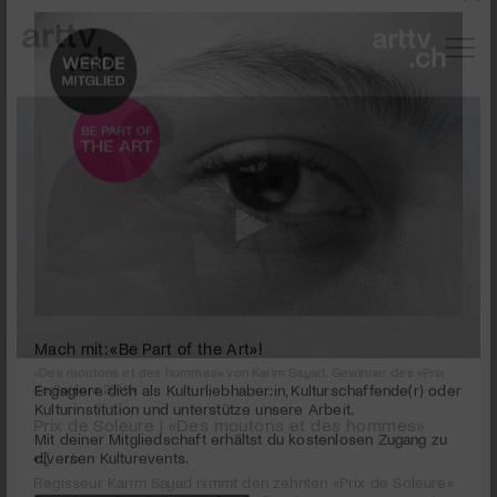
0
«Des moutons et des hommes» von Karim Sayad, Gewinner des «Prix
Mach mit: «Be Part of the Art»!
seconds
de Soleure 2018».
of
1
Engagiere dich als Kulturliebhaber:in, Kulturschaffende(r) oder
Prix de Soleure | «Des moutons et des hommes»
minute,
Kulturinstitution und unterstütze unsere Arbeit.
30
Mit deiner Mitgliedschaft erhältst du kostenlosen Zugang zu
seconds
Regisseur Karim Sayad nimmt den zehnten «Prix de Soleure»
diversen Kulturevents.