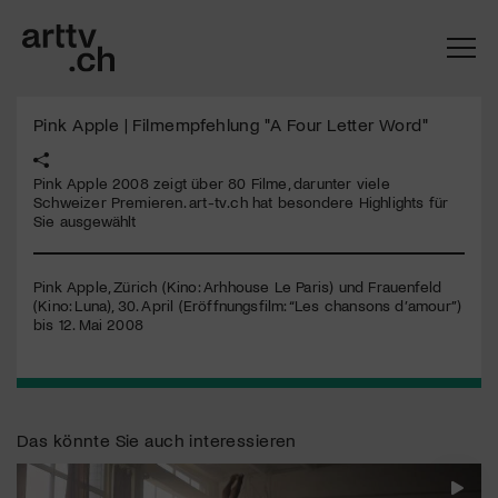
Pink Apple | Filmempfehlung "A Four Letter Word"
Pink Apple 2008 zeigt über 80 Filme, darunter viele
Schweizer Premieren. art-tv.ch hat besondere Highlights für
Sie ausgewählt
Pink Apple, Zürich (Kino: Arhhouse Le Paris) und Frauenfeld
(Kino: Luna), 30. April (Eröffnungsfilm: “Les chansons d’amour”)
bis 12. Mai 2008
Mach mit: «Be Part of the Art»!
Engagiere dich als Kulturliebhaber:in, Kulturschaffende(r) oder
Das könnte Sie auch interessieren
Kulturinstitution und unterstütze unsere Arbeit.
Mit deiner Mitgliedschaft erhältst du kostenlosen Zugang zu
diversen Kulturevents.