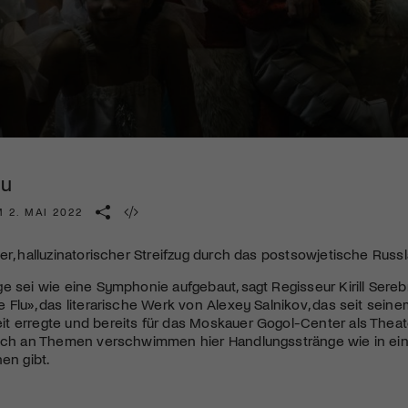
Kulturinstitution und unterstütze unsere Arbeit.
Mit deiner Mitgliedschaft erhältst du kostenlosen Zugang zu
diversen Kulturevents.
Jetzt Mitglied werden
lu
 2. MAI 2022
er, halluzinatorischer Streifzug durch das postsowjetische Russ
e sei wie eine Symphonie aufgebaut, sagt Regisseur Kirill Sere
 Flu», das literarische Werk von Alexey Salnikov, das seit sein
 erregte und bereits für das Moskauer Gogol-Center als Theate
eich an Themen verschwimmen hier Handlungsstränge wie in ein
en gibt.