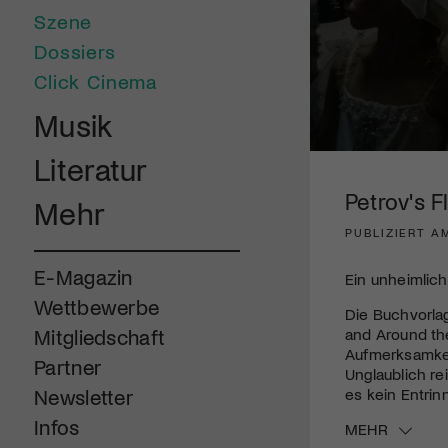
Szene
Dossiers
Click Cinema
Musik
0
Literatur
seconds
of
Petrov's F
Mehr
1
minute,
PUBLIZIERT AM
37
seconds
Volume
90%
E-Magazin
Ein unheimlich
Wettbewerbe
Die Buchvorlag
and Around the
Mitgliedschaft
Aufmerksamkeit
Partner
Unglaublich r
es kein Entrinn
Newsletter
Infos
MEHR