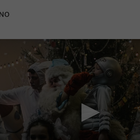
INO
Mach mit: «Be Part of the Art»!
Engagiere dich als Kulturliebhaber:in, Kulturschaffende(r) oder