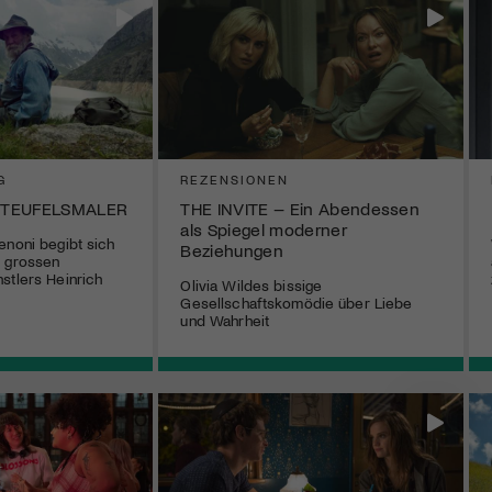
G
REZENSIONEN
 TEUFELSMALER
THE INVITE – Ein Abendessen
als Spiegel moderner
enoni begibt sich
Beziehungen
s grossen
stlers Heinrich
Olivia Wildes bissige
Gesellschaftskomödie über Liebe
und Wahrheit