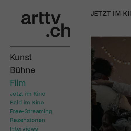
JETZT IM K
Kunst
Bühne
Film
Jetzt im Kino
Bald im Kino
Free-Streaming
Rezensionen
Interviews