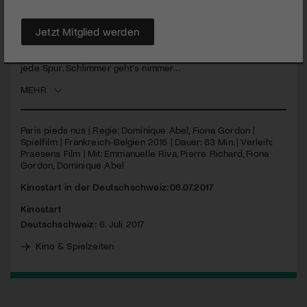
Eigentlich wollte die Kanadierin Fiona in Paris ihre alte Tante
Jetzt Mitglied werden
Martha besuchen, die mittlerweile in einem Altersheim
untergebracht ist. Aber am Flughafen geht nicht nur ihr
Gepäck verloren, sondern auch von der Martha fehlt bald
jede Spur. Schlimmer geht’s nimmer…
MEHR
Paris pieds nus | Regie: Dominique Abel, Fiona Gordon |
Spielfilm | Frankreich-Belgien 2016 | Dauer: 83 Min. | Verleih:
Praesens Film | Mit: Emmanuelle Riva, Pierre Richard, Fiona
Gordon, Dominique Abel
Kinostart in der Deutschschweiz: 06.07.2017
Kinostart
Deutschschweiz:
6. Juli 2017
Kino & Spielzeiten