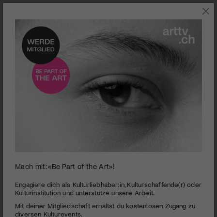
0
Mach mit: «Be Part of the Art»!
seconds
Paris pieds nus
of
1
PUBLIZIERT AM 6. JUNI 2017
Engagiere dich als Kulturliebhaber:in, Kulturschaffende(r) oder
minute,
Kulturinstitution und unterstütze unsere Arbeit.
48
Wenn nicht nur die Koffern am Flughafen verloren gehen,
Mit deiner Mitgliedschaft erhältst du kostenlosen Zugang zu
seconds
sondern auch die eigene Tante, dann ist das ein Fall für
diversen Kulturevents.
Liebhaber guter, amüsanter Filme.