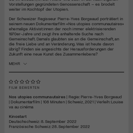
seconds
Vorstellungen gegründeten Genossenschaft – es brodelt
weiter im Kochtopf der Utopien.
Jetzt Mitglied werden
Der Schweizer Regisseur Pierre-Yves Borgeaud porträtiert in
seinem neuen Dokumentarfilm «Nos utopies communautaires»
ehemalige Aktivist:innen der noch immer elektrisierenden
1970er-Jahre und zeigt ihre anhaltende Suche nach
Gemeinschaft. Damals glaubten sie an die Gemeinschaft, an
die freie Liebe und an Veränderung. Was ist heute davon
übrig? Finden sie angesichts der Herausforderungen der
Zukunft eine neue Kunst des Zusammenlebens?
MEHR
FILM BEWERTEN
Nos utopies communautaires
| Regie: Pierre-Yves Borgeaud
| Dokumentarfilm | 108 Minuten | Schweiz, 2021 | Verleih: Louise
va au cinéma
Kinostart
Deutschschweiz: 8. September 2022
Französische Schweiz: 28. September 2022