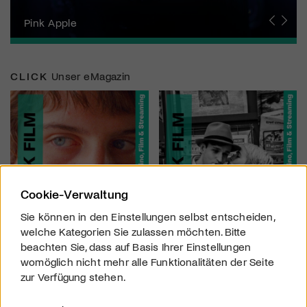
Zurich Film Festival
Pink Apple
Locarno Film Festival
Human Rights Film Festival Zurich
Yesh! Neues aus der jüdischen Filmwelt
Neuchâtel International Fantastic Film Festival
Visions du Réel
Berlinale
Solothurner Filmtage
Geneva International Film Festival
CLICK
Unser eMagazin
Cookie-Verwaltung
Sie können in den Einstellungen selbst entscheiden,
welche Kategorien Sie zulassen möchten. Bitte
beachten Sie, dass auf Basis Ihrer Einstellungen
womöglich nicht mehr alle Funktionalitäten der Seite
zur Verfügung stehen.