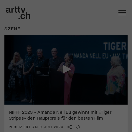
SZENE
Mach mit: «Be Part of the Art»!
0
seconds
NIFFF 2023 - Amanda Nell Eu gewinnt mit «Tiger
Engagiere dich als Kulturliebhaber:in, Kulturschaffende(r) oder
of
Kulturinstitution und unterstütze unsere Arbeit.
Stripes» den Hauptpreis für den besten Film
1
Mit deiner Mitgliedschaft erhältst du kostenlosen Zugang zu
minute,
PUBLIZIERT AM 9. JULI 2023
5
diversen Kulturevents.