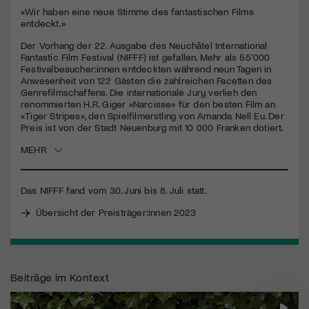
seconds
«Wir haben eine neue Stimme des fantastischen Films
entdeckt.»
Jetzt Mitglied werden
Der Vorhang der 22. Ausgabe des Neuchâtel International
Fantastic Film Festival (
NIFFF
) ist gefallen. Mehr als 55’000
Festivalbesucher:innen entdeckten während neun Tagen in
Anwesenheit von 122 Gästen die zahlreichen Facetten des
Genrefilmschaffens. Die internationale Jury verlieh den
renommierten H.R. Giger «Narcisse» für den besten Film an
«Tiger Stripes», den Spielfilmerstling von Amanda Nell Eu. Der
Preis ist von der Stadt Neuenburg mit 10 000 Franken dotiert.
MEHR
Das
NIFFF
fand vom 30. Juni bis 8. Juli statt.
Übersicht der Preisträger:innen 2023
Beiträge im Kontext