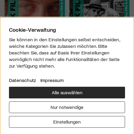
Cookie-Verwaltung
Sie können in den Einstellungen selbst entscheiden,
welche Kategorien Sie zulassen möchten. Bitte
beachten Sie, dass auf Basis Ihrer Einstellungen
womöglich nicht mehr alle Funktionalitäten der Seite
zur Verfügung stehen.
Datenschutz
Impressum
Alle auswählen
Über uns
Downloads
Impressum
Nur notwendige
Kontakt
Werben
Datenschutz
Einstellungen
© 2026 arttv.ch