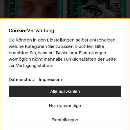
Cookie-Verwaltung
Sie können in den Einstellungen selbst entscheiden,
welche Kategorien Sie zulassen möchten. Bitte
beachten Sie, dass auf Basis Ihrer Einstellungen
womöglich nicht mehr alle Funktionalitäten der Seite
zur Verfügung stehen.
Datenschutz
Impressum
Alle auswählen
Über uns
Downloads
Impressum
Nur notwendige
Kontakt
Werben
Datenschutz
Einstellungen
© 2026 arttv.ch