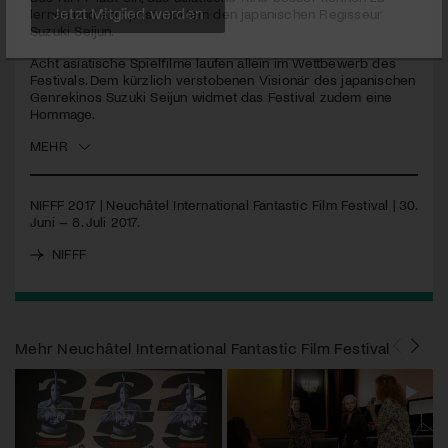
lernen und ehrt post mortem den japanischen Regisseur
Suzuki Seijun.
Jetzt Mitglied werden
Acht asiatische Spielfilme laufen allein im Wettbewerb des
Festivals. Dem kürzlich verstobenen Visionär des japanischen
Genrekinos Suzuki Seijun widmet das Festival zudem eine
Hommage.
MEHR
NIFFF
2017 | Neuchâtel International Fantastic Film Festival | 30.
Juni – 8. Juli 2017.
NIFFF
Mehr
Neuchâtel International Fantastic Film Festival