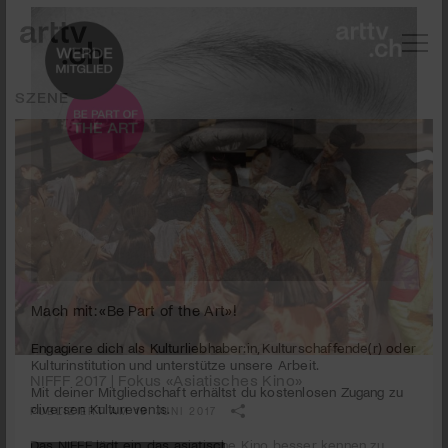
SZENE
Mach mit: «Be Part of the Art»!
NIFFF 2017 | Fokus «Asiatisches Kino»
Engagiere dich als Kulturliebhaber:in, Kulturschaffende(r) oder
Kulturinstitution und unterstütze unsere Arbeit.
PUBLIZIERT AM 19. JUNI 2017
Mit deiner Mitgliedschaft erhältst du kostenlosen Zugang zu
diversen Kulturevents.
Das NIFFF lädt ein, das asiatische Kino besser kennen zu