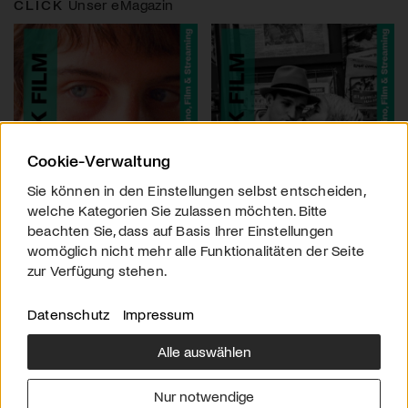
CLICK
Unser eMagazin
Cookie-Verwaltung
Sie können in den Einstellungen selbst entscheiden,
welche Kategorien Sie zulassen möchten. Bitte
beachten Sie, dass auf Basis Ihrer Einstellungen
womöglich nicht mehr alle Funktionalitäten der Seite
zur Verfügung stehen.
Datenschutz
Impressum
Alle auswählen
Über uns
Downloads
Impressum
Nur notwendige
Kontakt
Werben
Datenschutz