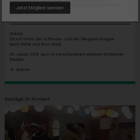
allerdings nur, wenn sie genügend Gleichgesinnte finden.
Jetzt Mitglied werden
MEHR
Gokino
Zürich: Kinos der Arthouse- und der Neugass-Gruppe
Genf: Pathé und Kino Grütli
Ab Januar 2015 auch in verschiedenen anderen Schweizer
Städten
Gokino
Beiträge im Kontext