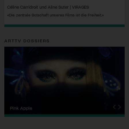
Céline Carridroit und Aline Suter | VIRAGES
«Die zentrale Botschaft unseres Films ist die Freiheit.»
ARTTV DOSSIERS
Zurich Film Festival
Pink Apple
Locarno Film Festival
Human Rights Film Festival Zurich
Yesh! Neues aus der jüdischen Filmwelt
Neuchâtel International Fantastic Film Festival
Visions du Réel
Berlinale
Solothurner Filmtage
Geneva International Film Festival