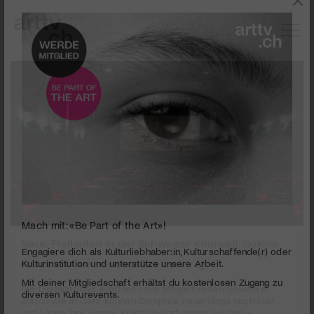
Mach mit: «Be Part of the Art»!
Neue Freiheiten in der Schweizer Kinowelt: Gokino
PUBLIZIERT AM 25. NOVEMBER 2014
Engagiere dich als Kulturliebhaber:in, Kulturschaffende(r) oder
Kulturinstitution und unterstütze unsere Arbeit.
Die Digitaltechnik eröffnet neue Möglichkeiten: Sowohl in
Mit deiner Mitgliedschaft erhältst du kostenlosen Zugang zu
Zürich wie in Genf können Cinephile neuerdings nach Lust
diversen Kulturevents.
und Laune ihre eigene Kinofilm-Vorführung buchen –