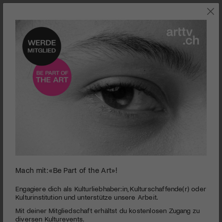
0
Mach mit: «Be Part of the Art»!
seconds
Melaza
of
2
PUBLIZIERT AM 2. APRIL 2014
Engagiere dich als Kulturliebhaber:in, Kulturschaffende(r) oder
minutes,
Kulturinstitution und unterstütze unsere Arbeit.
16
Nach der Schliessung der Zuckermühle wirkt die kleine Stadt
Mit deiner Mitgliedschaft erhältst du kostenlosen Zugang zu
seconds
Molasses leblos. Für das Paar Aldo und Monica wird es immer
diversen Kulturevents.
schwieriger zu überleben und dabei ihren Glauben nicht zu