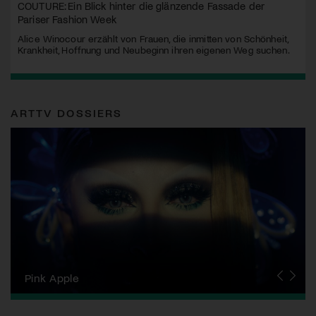
COUTURE: Ein Blick hinter die glänzende Fassade der
Pariser Fashion Week
Alice Winocour erzählt von Frauen, die inmitten von Schönheit,
Krankheit, Hoffnung und Neubeginn ihren eigenen Weg suchen.
ARTTV DOSSIERS
Zurich Film Festival
Pink Apple
Locarno Film Festival
Human Rights Film Festival Zurich
Yesh! Neues aus der jüdischen Filmwelt
Neuchâtel International Fantastic Film Festival
Visions du Réel
Berlinale
Solothurner Filmtage
Geneva International Film Festival