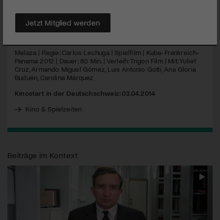
verlieren.
Jetzt Mitglied werden
MEHR
Melaza | Regie: Carlos Lechuga | Spielfilm | Kuba-Frankreich-
Panama 2012 | Dauer: 80 Min. | Verleih: Trigon Film | Mit: Yuliet
Cruz, Armando Miguel Gómez, Luis Antonio Gotti, Ana Gloria
Buduén, Carolina Márquez
Kinostart in der Deutschschweiz: 03.04.2014
Kino & Spielzeiten
Beiträge im Kontext