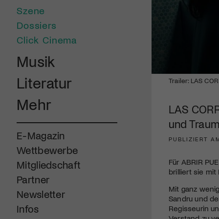
Szene
Dossiers
Click Cinema
Musik
0
Literatur
Trailer: LAS CO
seconds
of
Mehr
1
LAS CORRI
minute,
52
und Trau
seconds
Volume
90%
E-Magazin
PUBLIZIERT A
Wettbewerbe
Für ABRIR PUE
Mitgliedschaft
brilliert sie 
Partner
Mit ganz wenig
Newsletter
Sandru und der
Infos
Regisseurin u
Verstand zu ve