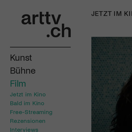
JETZT IM K
Kunst
Bühne
Film
Jetzt im Kino
Bald im Kino
Free-Streaming
Rezensionen
Interviews