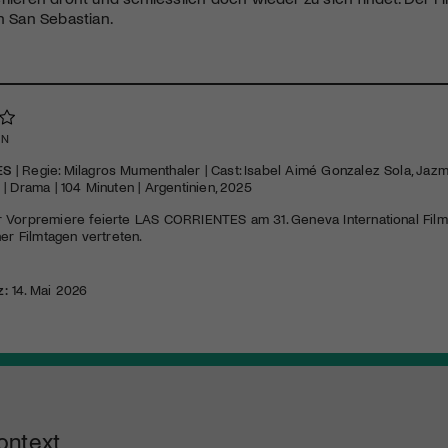
on San Sebastian.
EN
ES
| Regie: Milagros Mumenthaler | Cast: Isabel Aimé Gonzalez Sola, Jazmín
| Drama | 104 Minuten | Argentinien, 2025
 Vorpremiere feierte
LAS
CORRIENTES
am 31. Geneva International Film 
ner Filmtagen vertreten.
z:
14. Mai 2026
ontext