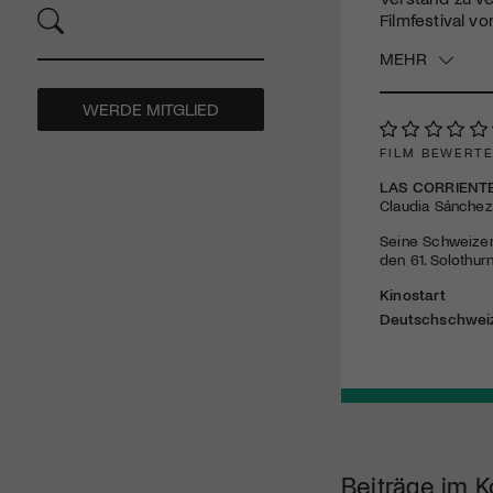
Filmfestival v
MEHR
WERDE MITGLIED
FILM BEWERT
LAS CORRIENT
Claudia Sánchez 
Seine Schweizer
den 61. Solothur
Kinostart
Deutschschwei
Beiträge im K