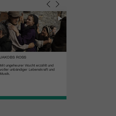
JAKOBS ROSS
DIE ANHÖRUNG
Mit ungeheurer Wucht erzählt und
Was passiert, wenn die Zu
voller unbändiger Lebenskraft und
abhängt, die eigene Leben
Musik.
zu erzählen?