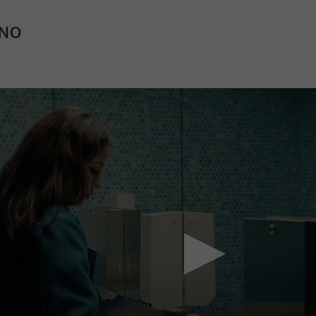
INO
Mach mit: «Be Part of the Art»!
Engagiere dich als Kulturliebhaber:in, Kulturschaffende(r) oder