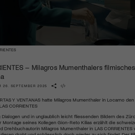
Kulturinstitution und unterstütze unsere Arbeit.
Mit deiner Mitgliedschaft erhältst du kostenlosen Zugang zu
diversen Kulturevents.
Jetzt Mitglied werden
RRIENTES
ENTES – Milagros Mumenthalers filmisches E
ma
M 26. SEPTEMBER 2025
RTAS Y VENTANAS hatte Milagros Mumenthaler in Locarno den
mit LAS CORRIENTES
 Dialogen und in unglaublich leicht fliessenden Bildern des Z
 Montage seines Kollegen Gion-Reto Kilias erzählt die schweiz
nd Drehbuchautorin Milagros Mumenthaler in
LAS
CORRIENTES
v
rlieren droht und schliesslich doch wieder zu sich findet. Der F