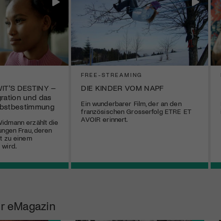
FREE-STREAMING
IT'S DESTINY –
DIE KINDER VOM NAPF
gration und das
Ein wunderbarer Film, der an den
lbstbestimmung
französischen Grosserfolg ETRE ET
AVOIR erinnert.
idmann erzählt die
ungen Frau, deren
t zu einem
 wird.
r eMagazin