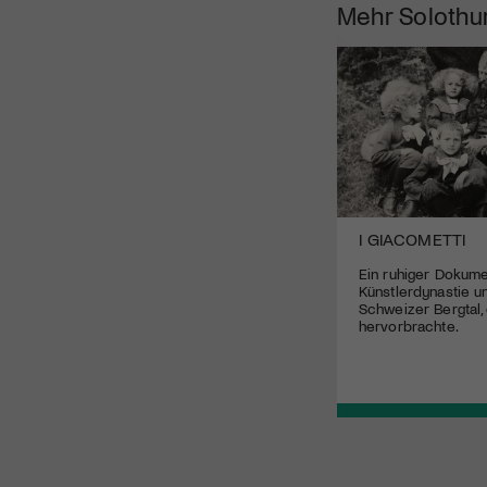
Mehr
Solothu
FOUDRE
I GIACOMETTI
Eine doppelte Neuentdeckung: Die
Ein ruhiger Dokume
Regisseurin Carmen Jaquier und ihre
Künstlerdynastie u
Hauptdarstellerin Lilith Grasmug
Schweizer Bergtal,
hervorbrachte.