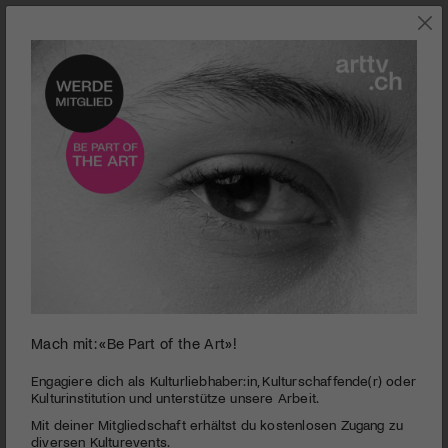
0
Mach mit: «Be Part of the Art»!
seconds
La rançon de la gloire
of
1
PUBLIZIERT AM 4. AUGUST 2015
Engagiere dich als Kulturliebhaber:in, Kulturschaffende(r) oder
minute,
Kulturinstitution und unterstütze unsere Arbeit.
53
Die Geschichte von zwei arbeitslosen Schweizern, die an
Mit deiner Mitgliedschaft erhältst du kostenlosen Zugang zu
seconds
Weihnachten auf eine ungewöhnliche Idee kommen, um etwas
diversen Kulturevents.
Geld zu verdienen: Sie wollen den Leichnam von Charlie