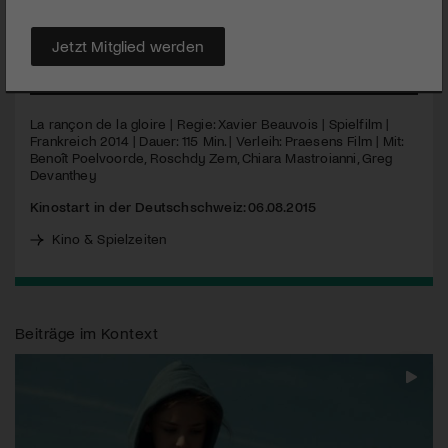
Chaplin ausgraben und entführen, um dann von der Familie ein
Lösegeld zu fordern.
Jetzt Mitglied werden
MEHR
La rançon de la gloire | Regie: Xavier Beauvois | Spielfilm |
Frankreich 2014 | Dauer: 115 Min. | Verleih: Praesens Film | Mit:
Benoît Poelvoorde, Roschdy Zem, Chiara Mastroianni, Greg
Devanthey
Kinostart in der Deutschschweiz: 06.08.2015
Kino & Spielzeiten
Beiträge im Kontext