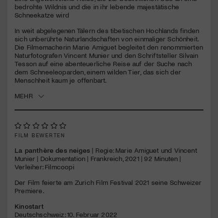
seconds
bedrohte Wildnis und die in ihr lebende majestätische
Schneekatze wird
Jetzt Mitglied werden
In weit abgelegenen Tälern des tibetischen Hochlands finden
sich unberührte Naturlandschaften von einmaliger Schönheit.
Die Filmemacherin Marie Amiguet begleitet den renommierten
Naturfotografen Vincent Munier und den Schriftsteller Silvain
Tesson auf eine abenteuerliche Reise auf der Suche nach
dem Schneeleoparden, einem wilden Tier, das sich der
Menschheit kaum je offenbart.
MEHR
FILM BEWERTEN
La panthère des neiges
| Regie: Marie Amiguet und Vincent
Munier | Dokumentation | Frankreich, 2021 | 92 Minuten |
Verleiher: Filmcoopi
Der Film feierte am Zurich Film Festival 2021 seine Schweizer
Premiere.
Kinostart
Deutschschweiz: 10. Februar 2022