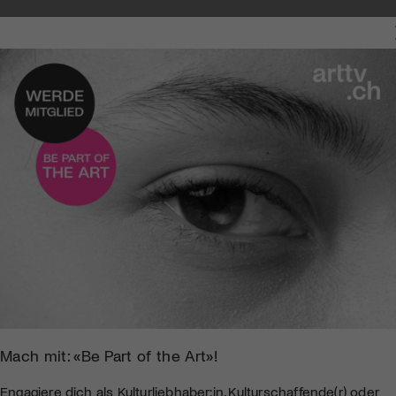
INO
Mach mit: «Be Part of the Art»!
Engagiere dich als Kulturliebhaber:in, Kulturschaffende(r) oder