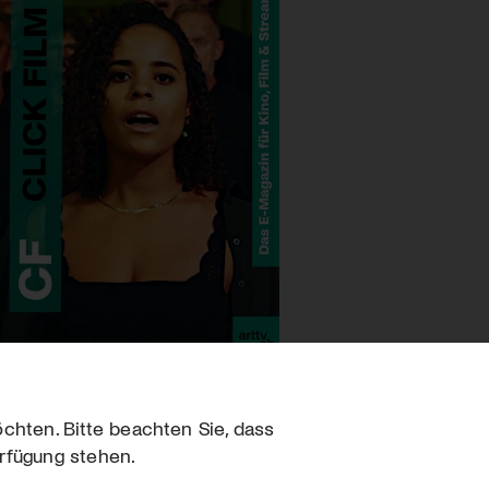
chten. Bitte beachten Sie, dass
erfügung stehen.
sum
hutz