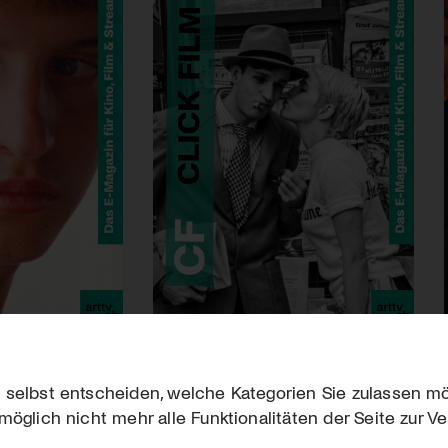
 selbst entscheiden, welche Kategorien Sie zulassen mö
möglich nicht mehr alle Funktionalitäten der Seite zur V
Downloads
Impres
Werben
Datensc