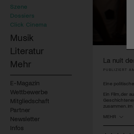
Szene
Dossiers
Click Cinema
Musik
0
Literatur
seconds
of
La nuit de
Mehr
2
minutes,
PUBLIZIERT AM
9
seconds
Volume
90%
E-Magazin
Eine politisc
Wettbewerbe
Ein Film, der 
Geschichtenerz
Mitgliedschaft
zusammen. Im M
Partner
MEHR
Newsletter
Infos