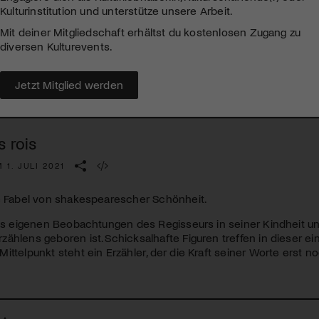
Kulturinstitution und unterstütze unsere Arbeit.
Mit deiner Mitgliedschaft erhältst du kostenlosen Zugang zu
diversen Kulturevents.
Jetzt Mitglied werden
s rois
 1. JULI 2021
he Fabel von shakespearescher Schönheit.
aus eigenen Beobachtungen des Regisseurs in seiner Kindheit un
ählens geboren ist. Schicksalhafte Figuren treffen in dieser e
ittelpunkt steht ein Erzähler, der die Kraft seiner Worte erst n