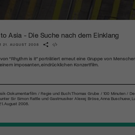
Kulturinstitution und unterstütze unsere Arbeit.
Mit deiner Mitgliedschaft erhältst du kostenlosen Zugang zu
diversen Kulturevents.
p to Asia - Die Suche nach dem Einklang
Jetzt Mitglied werden
M 21. AUGUST 2008
von “Rhythm is it” porträtiert erneut eine Gruppe von Menschen
 einem imposanten, eindrücklichen Konzertfilm.
usik-Dokumentarfilm / Regie und Buch: Thomas Grube / 100 Minuten / De
unter Sir Simon Rattle und Gastmusiker Alexej Bröse, Anna Buschuew, Lut
 21. August 2008.