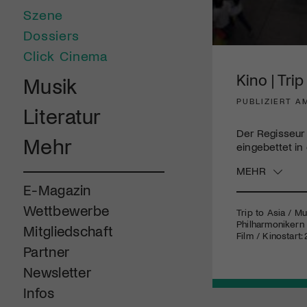
Szene
Dossiers
0
Click Cinema
seconds
of
Kino | Tri
Musik
5
minutes,
PUBLIZIERT A
15
Literatur
seconds
Volume
90%
Der Regisseur 
Mehr
eingebettet in
MEHR
E-Magazin
Wettbewerbe
Trip to Asia / M
Philharmonikern 
Mitgliedschaft
Film / Kinostart:
Partner
Newsletter
Infos