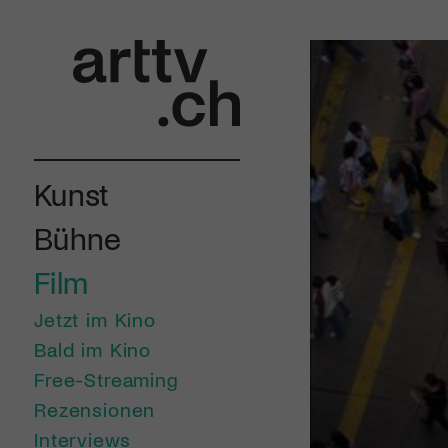
Kunst
Bühne
Film
Jetzt im Kino
Bald im Kino
Free-Streaming
Rezensionen
Interviews