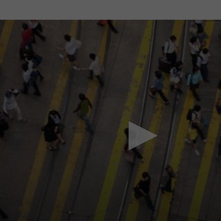
Mach mit: «Be Part of the Art»!
Engagiere dich als Kulturliebhaber:in, Kulturschaffende(r) oder