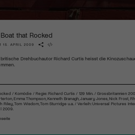
Kulturinstitution und unterstütze unsere Arbeit.
Mit deiner Mitgliedschaft erhältst du kostenlosen Zugang zu
diversen Kulturevents.
 Boat that Rocked
Jetzt Mitglied werden
 15. APRIL 2009
britische Drehbuchautor Richard Curtis heisst die Kinozuschau
kommen.
cked / Komödie / Regie: Richard Curtis / 129 Min. / Grossbritannien 2009
terton, Emma Thompson, Kenneth Branagh, January Jones, Nick Frost, Rhy
ah Riley, Tom Wisdom, Tom Sturridge u.a. / Verleih: Universal Pictures In
il 2009.
mseite