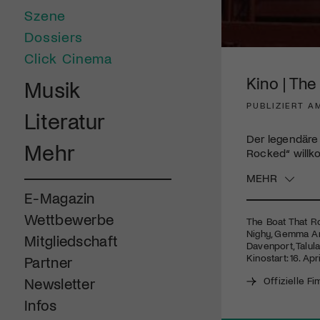
Szene
Dossiers
0
Click Cinema
seconds
of
Kino | The
Musik
2
minutes,
PUBLIZIERT AM
23
Literatur
seconds
Volume
90%
Der legendäre 
Mehr
Rocked“ will
MEHR
E-Magazin
Wettbewerbe
The Boat That Ro
Nighy, Gemma Ar
Mitgliedschaft
Davenport, Talul
Kinostart: 16. Apr
Partner
Offizielle Fi
Newsletter
Infos