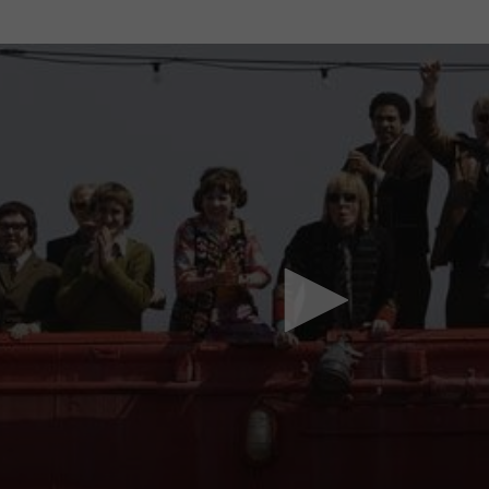
Mach mit: «Be Part of the Art»!
Engagiere dich als Kulturliebhaber:in, Kulturschaffende(r) oder