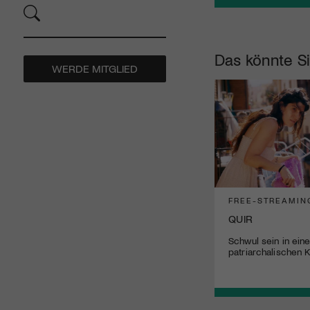
Das könnte Si
WERDE MITGLIED
FREE-STREAMIN
QUIR
Schwul sein in ein
patriarchalischen K