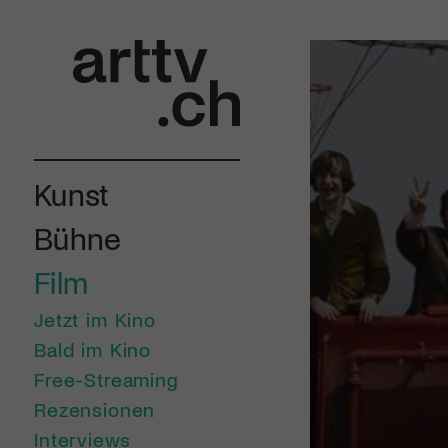
Kunst
Bühne
Film
Jetzt im Kino
Bald im Kino
Free-Streaming
Rezensionen
Interviews