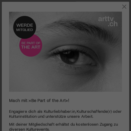
BALD IM KINO
Mach mit: «Be Part of the Art»!
0
seconds
A SAD AND BEAUTIFUL WORLD - Eine emotionale
Engagiere dich als Kulturliebhaber:in, Kulturschaffende(r) oder
of
Kulturinstitution und unterstütze unsere Arbeit.
Liebesgeschichte über mehrere Jahrzehnte
1
Mit deiner Mitgliedschaft erhältst du kostenlosen Zugang zu
minute,
PUBLIZIERT AM 13. MAI 2026
42
diversen Kulturevents.