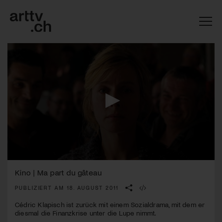
0
Mach mit: «Be Part of the Art»!
seconds
Kino | Ma part du gâteau
of
1
PUBLIZIERT AM 18. AUGUST 2011
Engagiere dich als Kulturliebhaber:in, Kulturschaffende(r) oder
minute,
Kulturinstitution und unterstütze unsere Arbeit.
44
Cédric Klapisch ist zurück mit einem Sozialdrama, mit dem er
Mit deiner Mitgliedschaft erhältst du kostenlosen Zugang zu
seconds
diesmal die Finanzkrise unter die Lupe nimmt.
diversen Kulturevents.