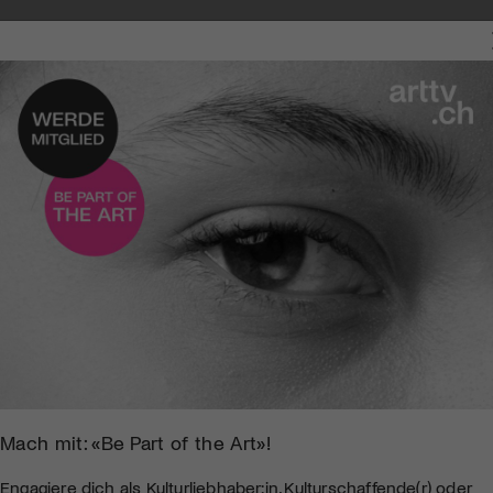
Mach mit: «Be Part of the Art»!
Engagiere dich als Kulturliebhaber:in, Kulturschaffende(r) oder