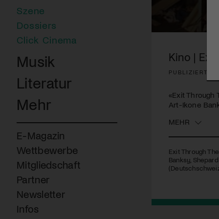
Szene
Dossiers
0
Click Cinema
seconds
of
Kino | Exi
Musik
1
minute,
PUBLIZIERT A
22
Literatur
seconds
Volume
90%
«Exit Through 
Mehr
Art-Ikone Ban
MEHR
E-Magazin
Wettbewerbe
Exit Through The
Banksy, Shepard F
Mitgliedschaft
(Deutschschweiz):
Partner
Newsletter
Infos