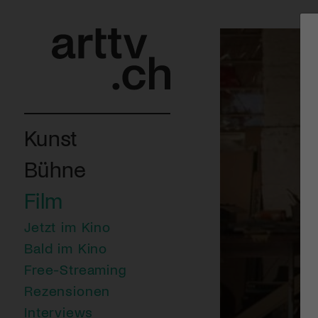
Kunst
Bühne
Film
Jetzt im Kino
Bald im Kino
Free-Streaming
Rezensionen
Interviews