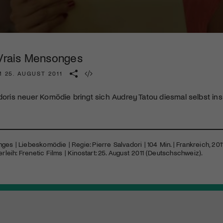
Kulturinstitution und unterstütze unsere Arbeit.
Mit deiner Mitgliedschaft erhältst du kostenlosen Zugang zu
diversen Kulturevents.
 Vrais Mensonges
Jetzt Mitglied werden
 25. AUGUST 2011
adoris neuer Komödie bringt sich Audrey Tatou diesmal selbst in
s | Liebeskomödie | Regie: Pierre Salvadori | 104 Min. | Frankreich, 2011 
erleih: Frenetic Films | Kinostart: 25. August 2011 (Deutschschweiz).