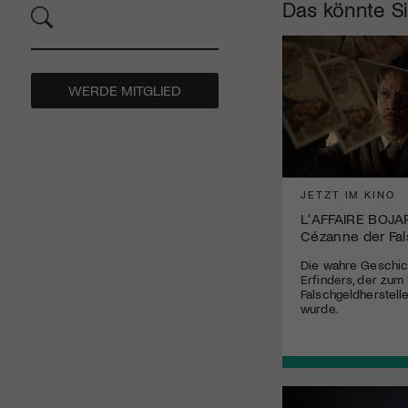
Das könnte Si
WERDE MITGLIED
JETZT IM KINO
L'AFFAIRE BOJA
Cézanne der Fa
Die wahre Geschic
Erfinders, der zum
Falschgeldherstell
wurde.