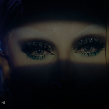
ilm Festival
le
Film Festival
ghts Film Festival Zurich
ues aus der jüdischen Filmwelt
l International Fantastic Film Festival
du Réel
e
ner Filmtage
nternational Film Festival