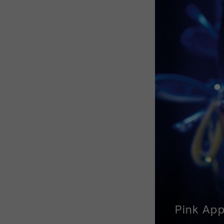
Zurich F
Pink App
Locarno 
Human Ri
Yesh! Ne
Neuchâte
Visions 
Berlinal
Solothur
Geneva I