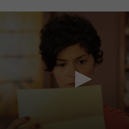
Mach mit: «Be Part of the Art»!
Engagiere dich als Kulturliebhaber:in, Kulturschaffende(r) oder