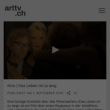
0
Mach mit: «Be Part of the Art»!
seconds
Kino | Das Leben ist zu lang
of
0
PUBLIZIERT AM 1. SEPTEMBER 2010
Engagiere dich als Kulturliebhaber:in, Kulturschaffende(r) oder
seconds
Kulturinstitution und unterstütze unsere Arbeit.
Eine bissige Komödie über das Filmemachen: «Das Leben ist
Mit deiner Mitgliedschaft erhältst du kostenlosen Zugang zu
zu lang» ist ein Film über einen Regisseur in der Schaffens-
diversen Kulturevents.
und Lebenskrise, der sich plötzlich als Figur eines schlechten