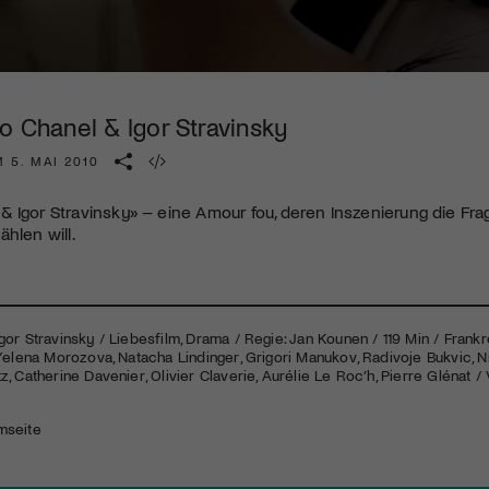
diversen Kulturevents.
Jetzt Mitglied werden
o Chanel & Igor Stravinsky
 5. MAI 2010
 Igor Stravinsky» – eine Amour fou, deren Inszenierung die Frag
ählen will.
or Stravinsky / Liebesfilm, Drama / Regie: Jan Kounen / 119 Min / Frank
Yelena Morozova, Natacha Lindinger, Grigori Manukov, Radivoje Bukvic, 
 Catherine Davenier, Olivier Claverie, Aurélie Le Roc’h, Pierre Glénat / V
lmseite