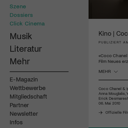
Szene
Dossiers
0
Click Cinema
seconds
of
Kino | Coc
Musik
1
minute,
PUBLIZIERT AM
58
Literatur
seconds
Volume
90%
«Coco Chanel &
Mehr
Film Neues erz
MEHR
E-Magazin
Wettbewerbe
Coco Chanel & Ig
Anna Mouglalis, 
Mitgliedschaft
Erick Desmarestz,
06. Mai 2010
Partner
Offizielle Fi
Newsletter
Infos