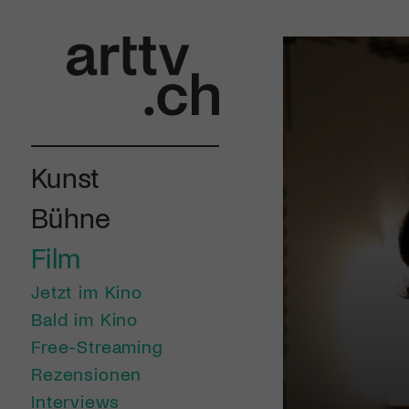
Kunst
Bühne
Film
Jetzt im Kino
Bald im Kino
Free-Streaming
Rezensionen
Interviews