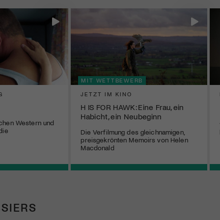
MIT WETTBEWERB
G
JETZT IM KINO
H IS FOR HAWK: Eine Frau, ein
Habicht, ein Neubeginn
chen Western und
die
Die Verfilmung des gleichnamigen,
preisgekrönten Memoirs von Helen
Macdonald
SIERS