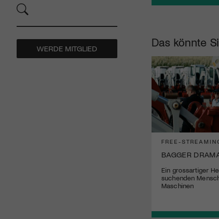
Das könnte Si
WERDE MITGLIED
FREE-STREAMIN
BAGGER DRAM
Ein grossartiger He
suchenden Mensch
Maschinen