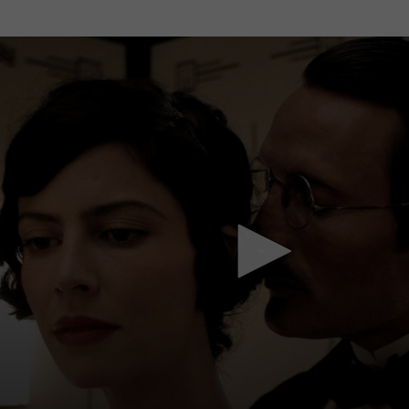
Mach mit: «Be Part of the Art»!
Engagiere dich als Kulturliebhaber:in, Kulturschaffende(r) oder
Kulturinstitution und unterstütze unsere Arbeit.
Mit deiner Mitgliedschaft erhältst du kostenlosen Zugang zu