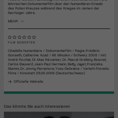
seconds
lehrreichen Dokumentarfilm über den humanitären Einsatz
des Roten Kreuzes während des Krieges im Jemen der
Jetzt Mitglied werden
Sechziger Jahre.
MEHR
FILM BEWERTEN
Citadelle humanitaire / Dokumentarfilm / Regie: Frédéric
Gonseth, Catherine Azad / 96 Minuten / Schweiz 2008 / mit:
André Rochat, Dr. Max Récamier, Dr. Pascal Grellety-Bosviel,
Carlos Bauverd, Jean-Paul Hermann, Betty Jayet, Franziska
Stamm, Dr. Jimmy Parramore, Yves Debraine / Verleih: Frenetic
Films / Kinostart: 28.06.2009 (Deutschschweiz)
Offizielle Website
Das könnte Sie auch interessieren