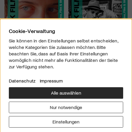
Cookie-Verwaltung
Sie können in den Einstellungen selbst entscheiden,
welche Kategorien Sie zulassen möchten. Bitte
beachten Sie, dass auf Basis Ihrer Einstellungen
womöglich nicht mehr alle Funktionalitäten der Seite
zur Verfügung stehen.
Datenschutz
Impressum
Alle auswählen
Über uns
Downloads
Impressum
Nur notwendige
Kontakt
Werben
Datenschutz
Einstellungen
© 2026 arttv.ch