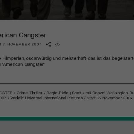
Kulturinstitution und unterstütze unsere Arbeit.
Mit deiner Mitgliedschaft erhältst du kostenlosen Zugang zu
diversen Kulturevents.
erican Gangster
Jetzt Mitglied werden
M 7. NOVEMBER 2007
v Filmperlen, oscarwürdig und meisterhaft, das ist das begeisterte
u “American Gangster”
GSTER
/ Crime-Thriller / Regie: Ridley Scott / mit Denzel Washington, Rus
07 / Verleih: Universal International Pictures / Start: 15. November 2007.