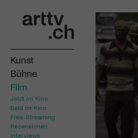
Kunst
Bühne
Film
Jetzt im Kino
Bald im Kino
Free-Streaming
Rezensionen
Interviews