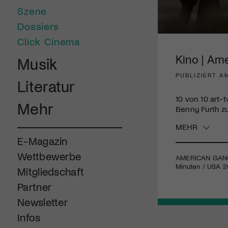
Szene
Dossiers
0
Click Cinema
seconds
of
Kino | Am
Musik
2
minutes,
PUBLIZIERT A
18
Literatur
seconds
Volume
90%
10 von 10 art-t
Mehr
Benny Furth z
MEHR
E-Magazin
Wettbewerbe
AMERICAN
GAN
Minuten /
USA
20
Mitgliedschaft
Partner
Newsletter
Infos