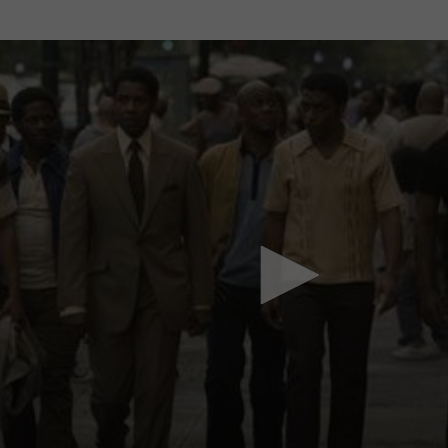
Mach mit: «Be Part of the Art»!
Engagiere dich als Kulturliebhaber:in, Kulturschaffende(r) oder